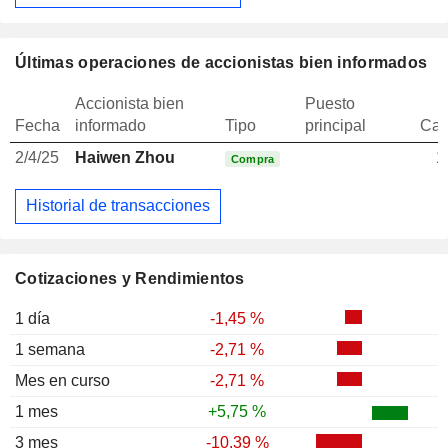
Últimas operaciones de accionistas bien informados
Accionista bien
Puesto
Fecha
informado
Tipo
principal
Can
2/4/25
Haiwen Zhou
1
Compra
Historial de transacciones
Cotizaciones y Rendimientos
1 día
-1,45 %
1 semana
-2,71 %
Mes en curso
-2,71 %
1 mes
+5,75 %
3 mes
-10,39 %