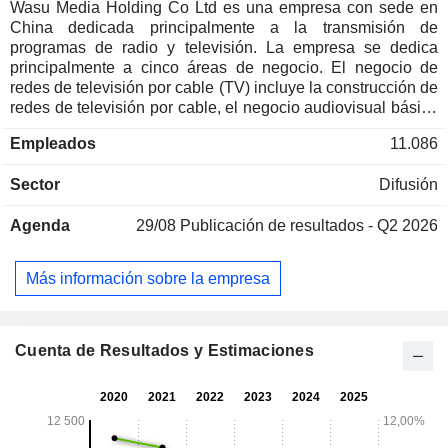
Wasu Media Holding Co Ltd es una empresa con sede en
China dedicada principalmente a la transmisión de
programas de radio y televisión. La empresa se dedica
principalmente a cinco áreas de negocio. El negocio de
redes de televisión por cable (TV) incluye la construcción de
redes de televisión por cable, el negocio audiovisual básico
y el negocio de transmisión de contenidos de programas. El
Empleados
11.086
negocio de nuevos medios a nivel nacional incluye la
televisión interactiva, la televisión móvil, la televisión por
Sector
Difusión
Internet y los contenidos audiovisuales en Internet, así como
los servicios técnicos y el negocio de explotación. El
Agenda
29/08
Publicación de resultados - Q2 2026
negocio de redes de banda ancha incluye el negocio de
redes de banda ancha y el negocio de servicios de
información basados en redes de banda ancha. El negocio
Más información sobre la empresa
digital de ciudades inteligentes incluye el negocio digital
relacionado con la construcción de ciudades inteligentes. El
negocio de tecnología de comunicaciones móviles de quinta
generación (5G) para radio y televisión incluye la
Cuenta de Resultados y Estimaciones
construcción integrada de 5G para radio y televisión a nivel
nacional y el negocio de comunicaciones móviles.