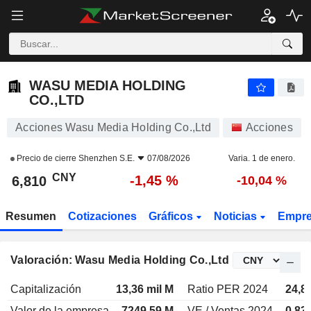
WASU MEDIA HOLDING CO.,LTD
6,810
¥
-1,45 %
WASU MEDIA HOLDING
CO.,LTD
Acciones Wasu Media Holding Co.,Ltd
Acciones
Precio de cierre
Shenzhen S.E.
07/08/2026
Varia. 1 de enero.
CNY
-1,45 %
6,810
-10,04 %
Resumen
Cotizaciones
Gráficos
Noticias
Empr
Valoración: Wasu Media Holding Co.,Ltd
Capitalización
13,36 mil M
Ratio PER 2024
24,8
Valor de la empresa
7249,59 M
VE / Ventas 2024
0,83