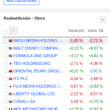
Más cotizaciones
Radiodifusión - Otros
V
Variación
Varia. 5d.
WASU MEDIA HOLDING CO.,LTD
-1,45 %
-2,71 %
-
WALT DISNEY COMPANY (THE)
+0,22 %
+9,07 %
FORMULA ONE GROUP
+3,17 %
+4,81 %
TBS HOLDINGS,INC.
-2,71 %
-4,36 %
ORIENTAL PEARL GROUP CO.,LTD.
+0,37 %
0,00 %
ITV PLC
-0,34 %
-1,68 %
-
FUJI MEDIA HOLDINGS, INC.
-0,67 %
+2,83 %
+
LIBERTY GLOBAL LTD.
-2,13 %
-0,57 %
CANAL+ SA
-1,04 %
+1,75 %
+
MFE-MEDIAFOREUROPE N.V.
+2,25 %
+5,92 %