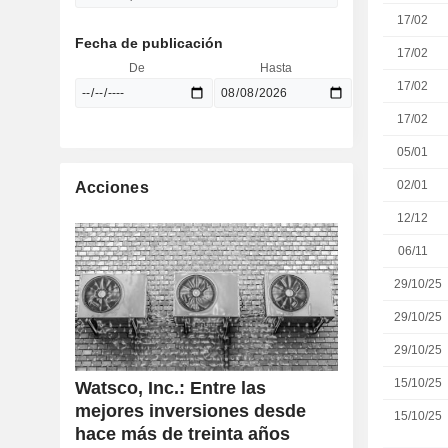
17/02
Fecha de publicación
17/02
De
Hasta
17/02
17/02
05/01
02/01
Acciones
12/12
06/11
29/10/25
29/10/25
29/10/25
15/10/25
Watsco, Inc.: Entre las
mejores inversiones desde
15/10/25
hace más de treinta años