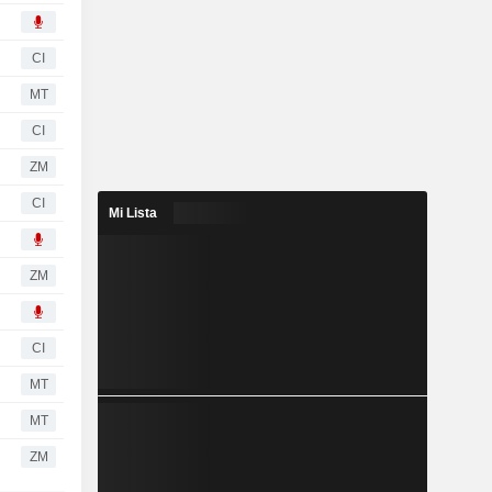
CI
MT
CI
ZM
CI
Mi Lista
ZM
CI
MT
MT
ZM