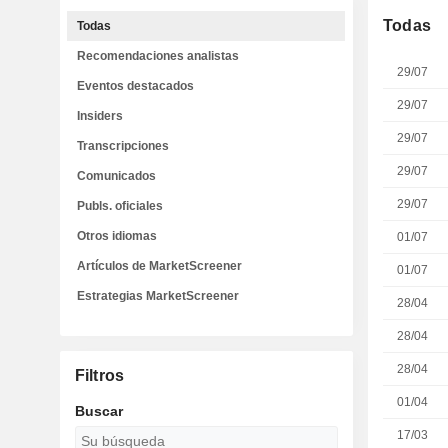
Todas
Todas
Recomendaciones analistas
29/07
Eventos destacados
29/07
Insiders
29/07
Transcripciones
29/07
Comunicados
29/07
Publs. oficiales
Otros idiomas
01/07
Artículos de MarketScreener
01/07
Estrategias MarketScreener
28/04
28/04
28/04
Filtros
01/04
Buscar
17/03