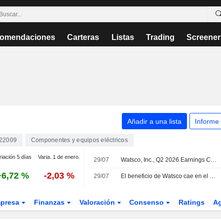
omendaciones
Carteras
Listas
Trading
Screener
Añadir a una lista
Informe
22009
Componentes y equipos eléctricos
riación 5 días
Varia. 1 de enero.
29/07
Watsco, Inc., Q2 2026 Earnings Call, Jul 29, 2026
+6,72 %
-2,03 %
29/07
El beneficio de Watsco cae en el segundo trimestre pese al aumento de los ingresos
presa
Finanzas
Valoración
Consenso
Ratings
A