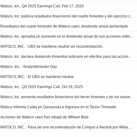
Watsco, Inc., Q4 2025 Earnings Call, Feb 17, 2026
Watsco, Inc. publica resultados financieros del cuarto trimestre y del ejercicio completo finalizado el 31 de diciembre de 2025
Resultados del cuarto trimestre de Watsco caen; dividendo anual aumentado
Watsco, Inc. aprueba un aumento en el dividendo anual de sus acciones ordinarias y de Clase B
WATSCO, INC. : UBS se mantiene neutral sin recomendación.
Watsco, Inc. declara dividendo trimestral ordinario en efectivo para las acciones ordinarias y Clase B, pagadero el 30 de enero de 2026
Watsco, Inc. - Analyst/Investor Day
WATSCO, INC. : El UBS se mantiene neutral
Watsco, Inc., Q3 2025 Earnings Call, Oct 29, 2025
Watsco, Inc. presenta resultados financieros del tercer trimestre y de los nueve meses finalizados el 30 de septiembre de 2025
Watsco Informa Caída en Ganancias e Ingresos en el Tercer Trimestre
Acciones de Watsco caen tras rebaja de William Blair
WATSCO, INC. : Pasa de una recomendación de Compra a Neutral por William Blair & Co.