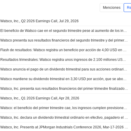
Menciones
Re
Watsco, Inc., Q2 2026 Earnings Call, Jul 29, 2026
El beneficio de Watsco cae en el segundo trimestre pese al aumento de los ingresos
Watsco presenta sus resultados financieros del segundo trimestre y del primer semestre de 2026
Flash de resultados: Watsco registra un beneficio por acción de 4,00 USD en el segundo trimestre, frente a los 4,51 USD previstos por FactSet
Resultados trimestrales: Watsco registra unos ingresos de 2.100 millones USD en el segundo trimestre, por debajo de las previsiones
Watsco anuncia el pago de un dividendo trimestral para sus acciones ordinarias y de clase B, que se abonará el 31 de julio de 2026
Watsco mantiene su dividendo trimestral en 3,30 USD por acción, que se abonará el 31 de julio
Watsco, Inc. presenta sus resultados financieros del primer trimestre finalizado el 31 de marzo de 2026
Watsco, Inc., Q1 2026 Earnings Call, Apr 28, 2026
Watsco: el beneficio del primer trimestre cae, los ingresos cumplen previsiones; planea adquirir Jackson Supply
Watsco, Inc. declara un dividendo trimestral ordinario en efectivo, pagadero el 30 de abril de 2026
Watsco, Inc. Presents at JPMorgan Industrials Conference 2026, Mar-17-2026 10:10 AM