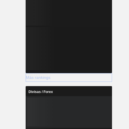
Más rankings
Divisas / Forex