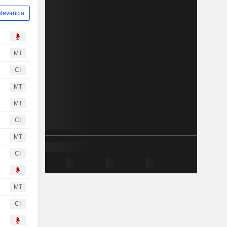
levancia
MT
CI
MT
MT
CI
MT
CI
MT
CI