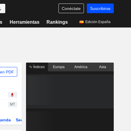
Conéctate
Suscribirse
s
Herramientas
Rankings
Edición España
Índices
Europa
América
Asia
 en PDF
MT
genda
Sector
Derivados
ETFs