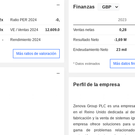
Finanzas
2x
Ratio PER 2024
-0,63x
2023
0x
VE / Ventas 2024
12.609.000x
Ventas netas
0,28
-
Rendimiento 2024
-
Resultado Neto
-1,69 M
Endeudamiento Neto
23 mil
Más ratios de valoración
Más datos fi
* Datos estimados
Perfil de la empresa
Zenova Group PLC es una empresa
en el Reino Unido dedicada al desa
fabricación y la venta de sistemas ig
empresa ofrece soluciones para 
gama de problemas relacionad