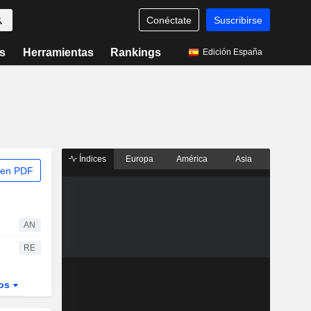
Conéctate
Suscribirse
s
Herramientas
Rankings
Edición España
Índices
Europa
América
Asia
 en PDF
AN
RE
dos