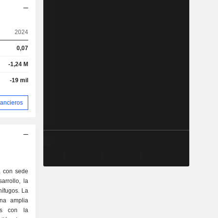
2024
0,07
-1,24 M
-19 mil
nancieros
 con sede
rrollo, la
nífugos. La
una amplia
os con la