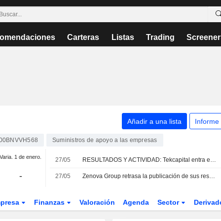
omendaciones
Carteras
Listas
Trading
Screener
Añadir a una lista
Informe
00BNVVH568
Suministros de apoyo a las empresas
Varia. 1 de enero.
27/05
RESULTADOS Y ACTIVIDAD: Tekcapital entra en pérdidas; novedades de Abingdon US
-
27/05
Zenova Group retrasa la publicación de sus resultados anuales auditados correspondientes al ejercicio cerrado el 30 de noviembre de 2025
presa
Finanzas
Valoración
Agenda
Sector
Deriva