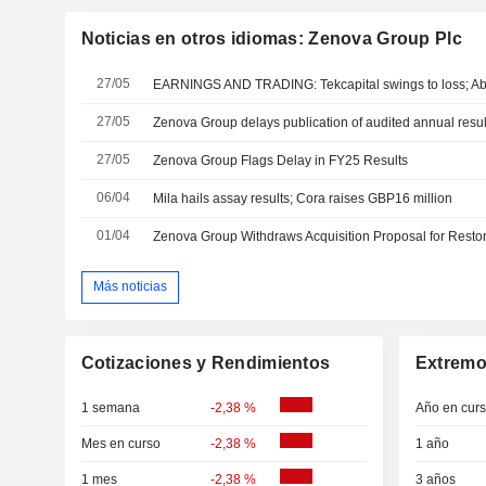
Noticias en otros idiomas: Zenova Group Plc
27/05
EARNINGS AND TRADING: Tekcapital swings to loss; A
27/05
27/05
Zenova Group Flags Delay in FY25 Results
06/04
Mila hails assay results; Cora raises GBP16 million
01/04
Zenova Group Withdraws Acquisition Proposal for Restor
Más noticias
Cotizaciones y Rendimientos
Extremo
1 semana
-2,38 %
Año en cur
Mes en curso
-2,38 %
1 año
1 mes
-2,38 %
3 años