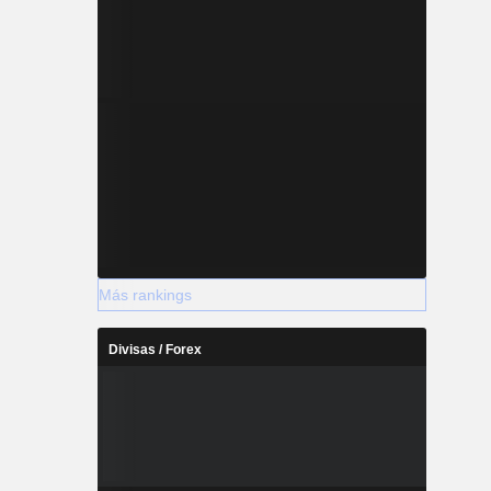
Más rankings
Divisas / Forex