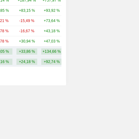
,14 %
+187,94 %
+757,97 %
629 M
,85 %
+83,15 %
+93,92 %
380 M
,21 %
-15,49 %
+73,64 %
130 M
,78 %
-16,67 %
+43,18 %
102 M
,78 %
+30,94 %
+47,03 %
80,57 M
,05 %
+33,86 %
+134,66 %
1226,79 M
,16 %
+24,18 %
+92,74 %