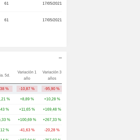
61
17/05/2021
61
17/05/2021
Variación 1
Variación 3
ia. 5d.
Capi.($)
año
años
,38 %
-10,87 %
-95,90 %
1,05 M
1,21 %
+8,89 %
+10,28 %
7438,28 M
,43 %
+11,65 %
+169,48 %
1725,88 M
,33 %
+100,69 %
+267,33 %
956 M
,12 %
-41,63 %
-20,28 %
826 M