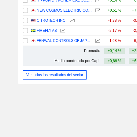
NIPPON DRY-CHEMICAL CO., LTD.
+0,14 %
+0
NEW COSMOS ELECTRIC CO.,LTD.
+0,51 %
+7
CITROTECH INC.
-1,38 %
-3
FIREFLY AB
-2,17 %
-2
FENWAL CONTROLS OF JAPAN, LTD.
-1,68 %
-6
Promedio
+0,14 %
+2
Media ponderada por Capi.
+0,89 %
+6
Ver todos los resultados del sector