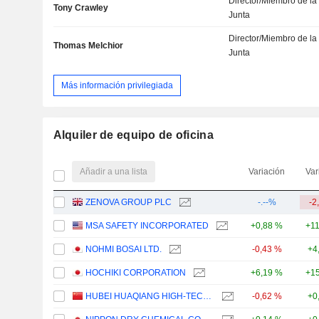
Director/Miembro de la
Tony Crawley
Junta
Director/Miembro de la
Thomas Melchior
Junta
Más información privilegiada
Alquiler de equipo de oficina
Añadir a una lista
Variación
Var
ZENOVA GROUP PLC
-.--%
-2
MSA SAFETY INCORPORATED
+0,88 %
+1
NOHMI BOSAI LTD.
-0,43 %
+4
HOCHIKI CORPORATION
+6,19 %
+15
HUBEI HUAQIANG HIGH-TECH CO., LTD.
-0,62 %
+0