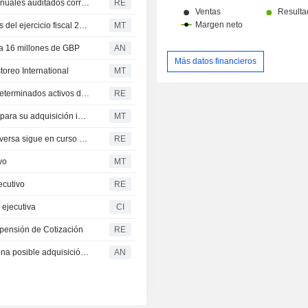
Zenova Group retrasa la publicación de sus resultados anuales auditados correspondientes al ejercicio cerrado el 30 de noviembre de 2025
RE
Zenova Group advierte sobre el retraso en sus resultados del ejercicio fiscal 2025
MT
da 16 millones de GBP
AN
Más datos financieros
oreo International
MT
Zenova confirma sus planes de adquisición inversa de determinados activos de propiedad intelectual y tecnología
RE
Zenova Group completará la mayor parte de la auditoría para su adquisición inversa en mayo
MT
Zenova Group afirma que la propuesta de adquisición inversa sigue en curso y progresa adecuadamente
RE
vo
MT
ecutivo
RE
 ejecutiva
CI
pensión de Cotización
RE
Zenova firma un acuerdo preliminar no vinculante para una posible adquisición inversa
AN