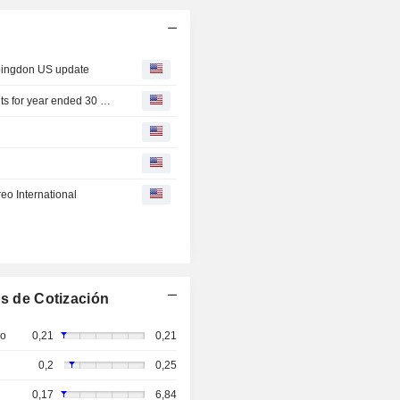
bingdon US update
Zenova Group delays publication of audited annual results for year ended 30 November 2025
eo International
s de Cotización
so
0,21
0,21
0,2
0,25
0,17
6,84