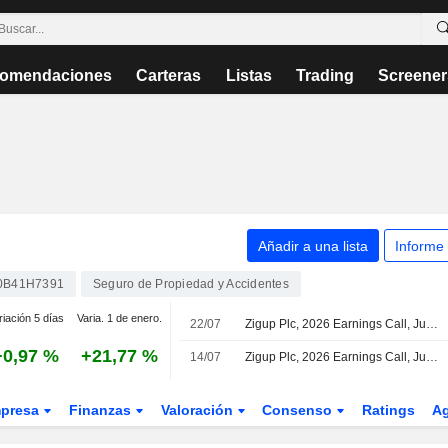
omendaciones
Carteras
Listas
Trading
Screener
Añadir a una lista
Informe
0B41H7391
Seguro de Propiedad y Accidentes
riación 5 días
Varia. 1 de enero.
22/07
Zigup Plc, 2026 Earnings Call, Jul 08, 2026
+0,97 %
+21,77 %
14/07
Zigup Plc, 2026 Earnings Call, Jul 13, 2026
presa
Finanzas
Valoración
Consenso
Ratings
A