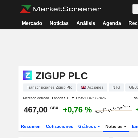
Mercado
Noticias
Análisis
Agenda
Rec
ZIGUP PLC
Transcripciones Zigup Plc
Acciones
NTG
GB0
Mercado cerrado -
London S.E.
17:35:11 07/08/2026
Va
467,00
+0,76 %
GBX
Resumen
Cotizaciones
Gráficos
Noticias
Em