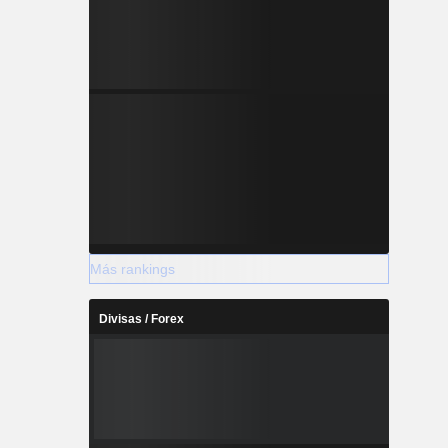
Más rankings
Divisas / Forex