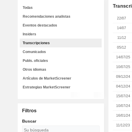
Transcr
Todas
Recomendaciones analistas
22/07
Eventos destacados
14/07
Insiders
11/12
Transcripciones
05/12
Comunicados
14/07/25
Publs. oficiales
10/07/25
Otros idiomas
09/12/24
Artículos de MarketScreener
04/12/24
Estrategias MarketScreener
15/07/24
10/07/24
Filtros
16/01/24
Buscar
11/12/23