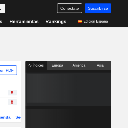
Conéctate
Suscribirse
s
Herramientas
Rankings
Edición España
Índices
Europa
América
Asia
 en PDF
genda
Sector
Derivados
ETFs