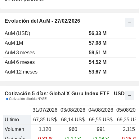
Evolución del AuM - 27/02/2026
AuM (USD)
56,33 M
AuM 1M
57,08 M
AuM 3 meses
59,51 M
AuM 6 meses
54,52 M
AuM 12 meses
53,67 M
Cotización 5 días: Global X Guru Index ETF - USD
Cotización diferida NYSE
31/07/2026
03/08/2026
04/08/2026
05/08/202
Último
67,35 US$
68,14 US$
69,55 US$
69,35 US
Volumen
1.120
960
991
2.115
Variación
-0,81 %
+1,17 %
+2,08 %
-0,28 %