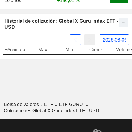
10 años
+196,01 %
Historial de cotización: Global X Guru Index ETF -
USD
Fecha
Apertura
Max
Min
Cierre
Volume
Bolsa de valores
ETF
ETF GURU
Cotizaciones Global X Guru Index ETF - USD