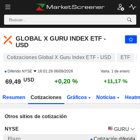
GLOBAL X GURU INDEX ETF - USD
69,49
$
GLOBAL X GURU INDEX ETF -
USD
Cotizaciones Global X Guru Index ETF - USD
ETF
Diferido
NYSE
16:01:28 06/08/2026
Varia. 1 de enero.
USD
+0,20 %
69,49
+11,17 %
Resumen
Cotizaciones
Gráficos
Noticias
Heat
Otros sitios de cotización
Bolsa
Mnemo
Cotización
Variación
Volumen
NYSE
GURU
Cotización diferida