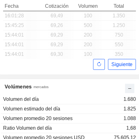
Fecha
Cotización
Volumen
Total
16:01:28
69,49
100
1.350
15:45:25
69,26
500
1.250
15:44:01
69,29
200
750
15:44:01
69,29
200
550
15:44:01
69,30
100
350
Siguiente
Volúmenes
mercados
Volumen del día
1.680
Volumen estimado del día
1.825
Volumen promedio 20 sesiones
1.088
Ratio Volumen del día
1,68
Volumen promedio 20 sesiones USD
75.605,12