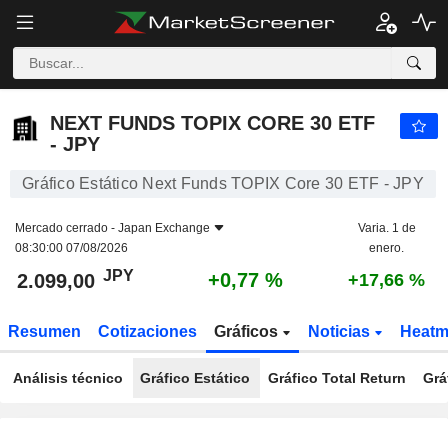
NEXT FUNDS TOPIX CORE 30 ETF - JPY
2.099,00
¥
+0,77 %
NEXT FUNDS TOPIX CORE 30 ETF
- JPY
Gráfico Estático Next Funds TOPIX Core 30 ETF - JPY
Mercado cerrado -
Japan Exchange
Varia. 1 de
08:30:00 07/08/2026
enero.
JPY
+0,77 %
2.099,00
+17,66 %
Resumen
Cotizaciones
Gráficos
Noticias
Heat
Análisis técnico
Gráfico Estático
Gráfico Total Return
Grá