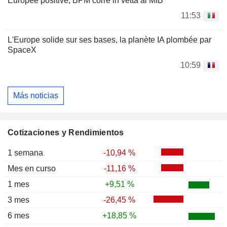
Europee positive, BPM corre in vetta al MIB
11:53
L'Europe solide sur ses bases, la planète IA plombée par
SpaceX
10:59
Más noticias
Cotizaciones y Rendimientos
1 semana
-10,94 %
Mes en curso
-11,16 %
1 mes
+9,51 %
3 mes
-26,45 %
6 mes
+18,85 %