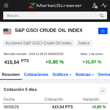
S&P GSCI CRUDE OIL INDEX
415,60
PTS
+0,81 %
S&P GSCI CRUDE OIL INDEX
Acciones S&P GSCI Crude Oil Index
Índice
Mercado cerrado - USA
13:36:25 06/08/2026
Varia. 1 de enero.
PTS
+0,80 %
415,54
+31,97 %
Resumen
Cotizaciones
Gráficos
Noticias
Deriv
Cotización 5 días
Fecha
Cotización
Variación
06/08/26
415,54
PTS
+0,80 %