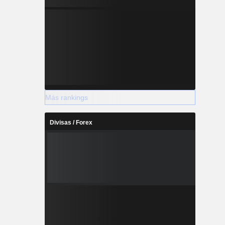
Más rankings
Divisas / Forex