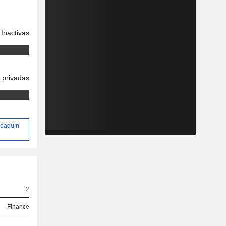
Inactivas
 privadas
 Joaquín
2
Finance