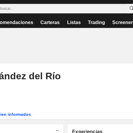
omendaciones
Carteras
Listas
Trading
Screener
ández del Río
bien informados
Experiencias