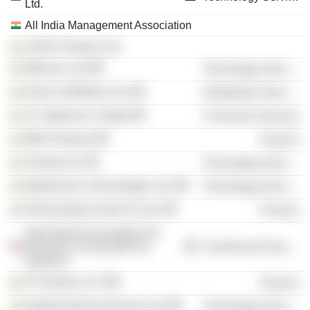
Ltd.
All India Management Association
CMYK Printech Ltd.
99acres.com
Technology Services
Glaxo Smithkline Ltd.
Distribution Services
St. Stephens College
Consumer Services
IIMA Ventures
Finance
Zomato Ltd.
Technology Services
MakeSense Technologies Ltd.
Technology Services
Allcheckdeals India Pvt Ltd.
Finance
International Foundation for
Research & Education for
Commercial Services
Depressi
PI Ventures LLP
Finance
Startup Internet Services Ltd.
Technology Services