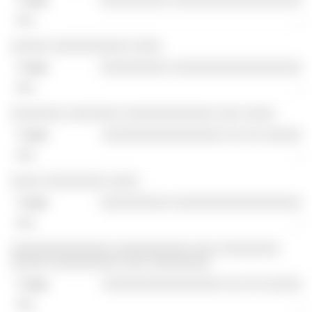
-
░░░░░ ░░░░░░░░░░ ░░░░
░░░░░░░░░ ░░░░░░░░░░░░░░░░░
-
░░░░░░░ ░░░░░░░ ░░░░░░░░░░░░ ░░░ ░░░░
░░░░░░░░░░░░░░░░ ░░ ░░ ░░░░░
-
░░░░ ░░░░░░░░ ░░░░
░░░░░░░░░ ░░░░░░░░░░░░░░░░░
-
░░░░░░░░░░░░░ ░░░░░░░░░░ ░░░ ░░░░░░░░
░░░░░ ░░░░░░░░░ ░░░ ░░░░░░░░
░░░░░░░░░░░░░░░░ ░░ ░░ ░░░░░
-