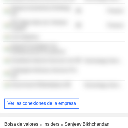
Startup Investments (Holding)
Finance
Ltd.
Info Edge India Ltd. /Venture
Finance
Capital/
Ciie Initiatives
Gujarat Foundation For
Entrepreneurial Excellence
Smartweb Internet Services Ltd.
Technology Services
Calangute Advisory Services Pvt
Ltd.
Government EMarketplace
Technology Services
Ver las conexiones de la empresa
Bolsa de valores
Insiders
Sanjeev Bikhchandani