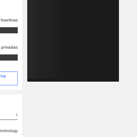
Inactivas
 privadas
Ying
1
Technology