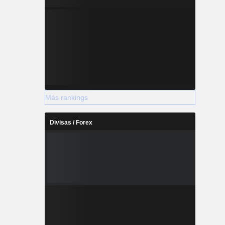
Más rankings
Divisas / Forex