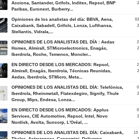
Acciona, Santander, Grifols, Inditex, Repsol, BNP
2
Paribas, Euronext, Burberry...
Opiniones de los analistas del día: BBVA, Aena,
0
Caixabank, Sabadell, Grifols, Lonza, Lufthansa,
2
Stellantis, Vidrala,...
OPINIONES DE LOS ANALISTAS DEL DÍA : Aedas
2
Homes, Almirall, STMicroelectronics, Enagás,
2
Iberdrola, Roche, Temenos, Moncler...
EN DIRECTO DESDE LOS MERCADOS: Repsol,
2
Almirall, Enagás, Iberdrola, Técnicas Reunidas,
2
Aedas, Iberdrola, STMicro, Meta...
OPINIONES DE LOS ANALISTAS DEL DÍA: Telefónica,
0
Iberdrola, Rheinmetall, Flatexdegiro, Signify, Thule
2
Group, Mips, Endesa, Lonza...
EN DIRECTO DESDE LOS MERCADOS: Applus
0
Services, CIE Automotive, Repsol, Intel, Novo
2
Nordisk, Avolta, Suncorp, L'Oréal, ...
OPINIONES DE LOS ANALISTAS DEL DÍA: Caixabank,
15
Thales, Astrazeneca, Capgemini, Deliveroo,
2