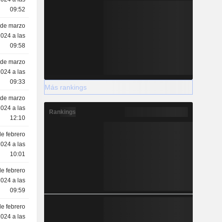
09:52
 de marzo
024 a las
09:58
 de marzo
024 a las
09:33
Más rankings
 de marzo
024 a las
Rankings
12:10
de febrero
024 a las
10:01
de febrero
024 a las
09:59
de febrero
024 a las