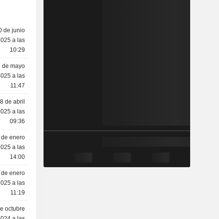
0 de junio
025 a las
10:29
8 de mayo
025 a las
11:47
8 de abril
025 a las
09:36
 de enero
025 a las
14:00
 de enero
025 a las
11:19
e octubre
024 a las