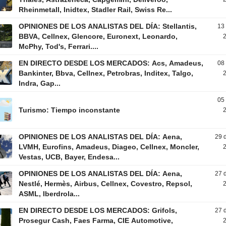
Rheinmetall, Inidtex, Stadler Rail, Swiss Re...
OPINIONES DE LOS ANALISTAS DEL DÍA: Stellantis,
13
BBVA, Cellnex, Glencore, Euronext, Leonardo,
2
McPhy, Tod's, Ferrari....
EN DIRECTO DESDE LOS MERCADOS: Acs, Amadeus,
08
Bankinter, Bbva, Cellnex, Petrobras, Inditex, Talgo,
2
Indra, Gap...
05
Turismo: Tiempo inconstante
2
OPINIONES DE LOS ANALISTAS DEL DÍA: Aena,
29 
LVMH, Eurofins, Amadeus, Diageo, Cellnex, Moncler,
2
Vestas, UCB, Bayer, Endesa...
OPINIONES DE LOS ANALISTAS DEL DÍA: Aena,
27 
Nestlé, Hermès, Airbus, Cellnex, Covestro, Repsol,
2
ASML, Iberdrola...
EN DIRECTO DESDE LOS MERCADOS: Grifols,
27 
Prosegur Cash, Faes Farma, CIE Automotive,
2