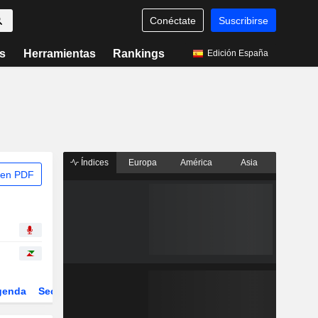
Conéctate
Suscribirse
s
Herramientas
Rankings
Edición España
Índices
Europa
América
Asia
 en PDF
genda
Sector
Derivados
ETFs