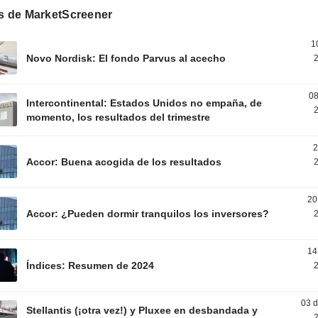
os de MarketScreener
1
Novo Nordisk: El fondo Parvus al acecho
2
0
Intercontinental: Estados Unidos no empaña, de
2
momento, los resultados del trimestre
2
Accor: Buena acogida de los resultados
2
20
Accor: ¿Pueden dormir tranquilos los inversores?
2
14
Índices: Resumen de 2024
2
03 d
Stellantis (¡otra vez!) y Pluxee en desbandada y
2