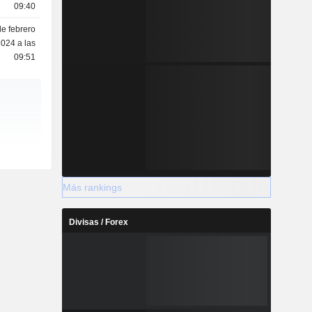
09:40
de febrero
024 a las
09:51
Más rankings
Divisas / Forex