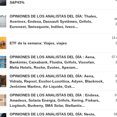
S&P43%
OPINIONES DE LOS ANALISTAS DEL DÍA: Thales,
s
Acerinox, Endesa, Dassault Systèmes, Grifols,
2
Euronext, Swissquote, Inditex, Iveco...
14 
ETF de la semana: Viajes, viajes
2
OPINIONES DE LOS ANALISTAS DEL DÍA : Aena,
07 
Bankinter, Caixabank, Fluidra, Grifols, Viscofan,
2
Melia Hotels, Roche, Evotec, Aperam...
OPINIONES DE LOS ANALISTAS DEL DÍA: Aena,
0
Vidrala, Repsol, Essilor-Luxottica, Adyen, Blackrock,
2
Jerónimo Martins, Air Liquide, Gsk...
OPINIONES DE LOS ANALISTAS DEL DÍA : Endesa,
1
Amadeus, Solaria Energia, Grifols, Kering, Fiskars,
2
Logitech, Burberry, SMA Solar, Stellantis...
OPINIONES DE LOS ANALISTAS DEL DÍA: Neste,
1