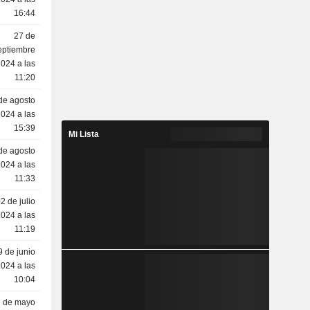
16:44
27 de
eptiembre
024 a las
11:20
de agosto
024 a las
15:39
Mi Lista
de agosto
024 a las
11:33
2 de julio
024 a las
11:19
9 de junio
024 a las
10:04
6 de mayo