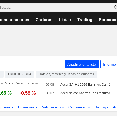
omendaciones
Carteras
Listas
Trading
Screener
Añadir a una lista
Informe
C
FR0000120404
Hoteles, moteles y líneas de cruceros
ción 5 días
Varia. 1 de enero.
05/08
Accor SA, H1 2026 Earnings Call, Jul 30, 2026
,65 %
-0,58 %
30/07
Accor se contrae tras unos resultados dispares
presa
Finanzas
Valoración
Consenso
Ratings
A