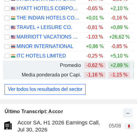
HYATT HOTELS CORPORATION
-0,65 %
+2,10 %
+
THE INDIAN HOTELS COMPANY LIMITED
+0,01 %
-0,16 %
TRAVEL + LEISURE CO.
-0,81 %
+0,89 %
+
MARRIOTT VACATIONS WORLDWIDE CORPORATION
-1,03 %
+26,62 %
+
MINOR INTERNATIONAL
+0,86 %
-0,85 %
ITC HOTELS LIMITED
-0,25 %
+5,10 %
-
Promedio
-0,62 %
+2,89 %
+
Media ponderada por Capi.
-1,16 %
-1,15 %
+
Ver todos los resultados del sector
Último Transcript: Accor
Accor SA, H1 2026 Earnings Call,
05/08
Jul 30, 2026