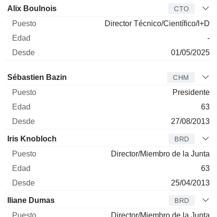
Alix Boulnois
CTO
Director Técnico/Científico/I+D
-
01/05/2025
Administrador
Puesto
Edad
Desde
Sébastien Bazin
CHM
Presidente
63
27/08/2013
Iris Knobloch
BRD
Director/Miembro de la Junta
63
25/04/2013
Iliane Dumas
BRD
Director/Miembro de la Junta