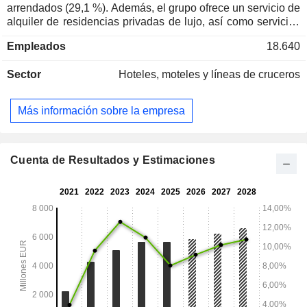
arrendados (29,1 %). Además, el grupo ofrece un servicio de
alquiler de residencias privadas de lujo, así como servicios
digitales a hoteleros independientes, servicios de
Empleados
18.640
conserjería, etc. A finales de 2025, el grupo opera una red
de más de 5600 hoteles distribuidos entre hoteles de lujo y
Sector
Hoteles, moteles y líneas de cruceros
de alta gama (Raffles, Fairmont, Sofitel, Pullman, MGallery,
Swissotel, Grand Mercure, Mövenpick, The Sebel y Rixos),
hoteles de gama media (Novotel, Novotel Suites, Mercure,
Más información sobre la empresa
adagio, Mama Shelter y Tribe) y hoteles económicos (ibis,
ibis Styles, ibis budget, adagio access, hotelF1, Formule 1,
Jo&Joe, Breakfree y Greet).
Cuenta de Resultados y Estimaciones