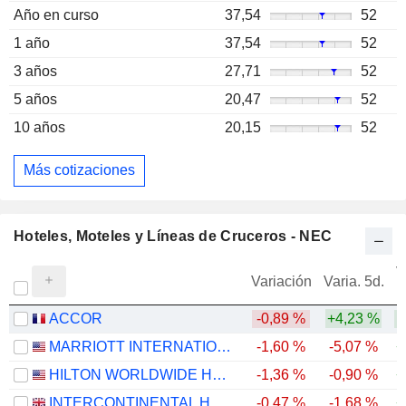
Año en curso
37,54
52
1 año
37,54
52
3 años
27,71
52
5 años
20,47
52
10 años
20,15
52
Más cotizaciones
Hoteles, Moteles y Líneas de Cruceros - NEC
V
Variación
Varia. 5d.
ACCOR
-0,89 %
+4,23 %
MARRIOTT INTERNATIONAL, INC.
-1,60 %
-5,07 %
+
HILTON WORLDWIDE HOLDINGS INC.
-1,36 %
-0,90 %
+
INTERCONTINENTAL HOTELS GROUP PLC
-0,47 %
-1,68 %
+