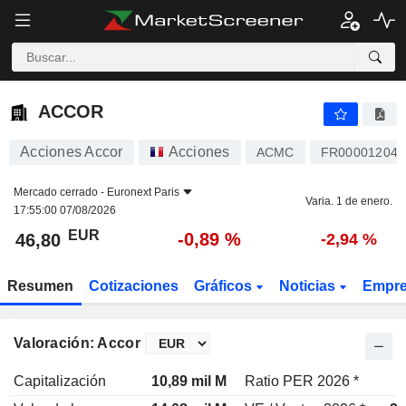
ACCOR
46,80
€
-0,89 %
ACCOR
Acciones Accor
Acciones
ACMC
FR000012040
Mercado cerrado -
Euronext Paris
Varia. 1 de enero.
17:55:00 07/08/2026
EUR
-0,89 %
46,80
-2,94 %
Resumen
Cotizaciones
Gráficos
Noticias
Empr
Valoración: Accor
Capitalización
10,89 mil M
Ratio PER 2026 *