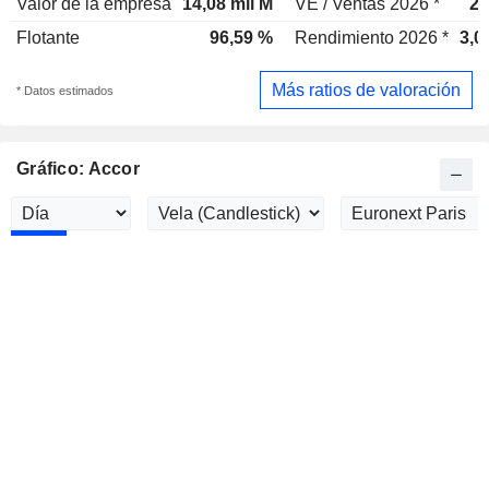
Valor de la empresa
14,08 mil M
VE / Ventas 2026 *
2,
Flotante
96,59 %
Rendimiento 2026 *
3,0
Más ratios de valoración
* Datos estimados
Gráfico: Accor