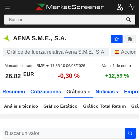
AENA S.M.E., S.A.
26,82
€
-0,30 %
AENA S.M.E., S.A.
Gráfico de fuerza relativa Aena S.M.E., S.A.
Accion
Mercado cerrado -
BME
17:35:10 06/08/2026
Varia. 1 de enero.
EUR
-0,30 %
26,82
+12,59 %
Resumen
Cotizaciones
Gráficos
Noticias
Empr
Análisis técnico
Gráfico Estático
Gráfico Total Return
Grá