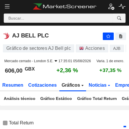
AJ BELL PLC
606,00
p
+2,36 %
AJ BELL PLC
Gráfico de sectores AJ Bell plc
Acciones
AJB
Mercado cerrado -
London S.E.
17:35:01 05/08/2026
Varia. 1 de enero.
GBX
+2,36 %
606,00
+37,35 %
Resumen
Cotizaciones
Gráficos
Noticias
Empr
Análisis técnico
Gráfico Estático
Gráfico Total Return
Grá
Total Return