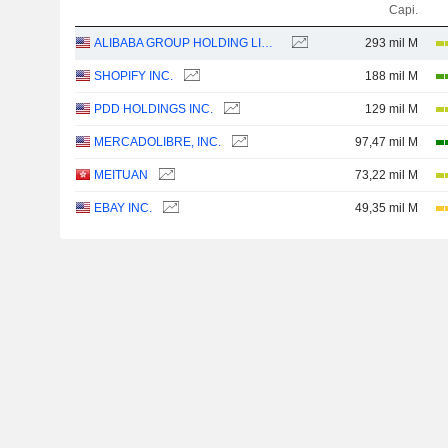
Capi.
ALIBABA GROUP HOLDING LIMITED
293 mil M
SHOPIFY INC.
188 mil M
PDD HOLDINGS INC.
129 mil M
MERCADOLIBRE, INC.
97,47 mil M
MEITUAN
73,22 mil M
EBAY INC.
49,35 mil M