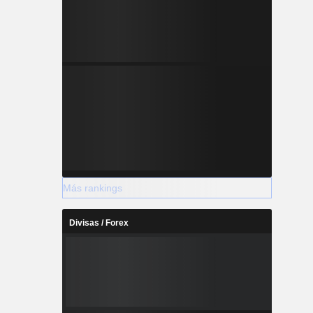
Más rankings
Divisas / Forex