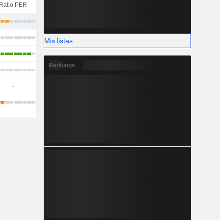
Ratio PER
Mis listas
Rankings
-