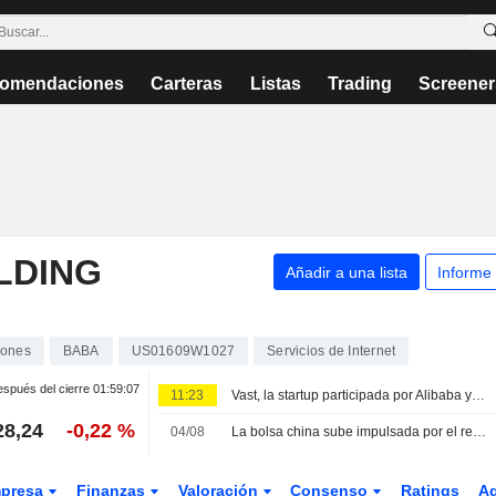
omendaciones
Carteras
Listas
Trading
Screener
LDING
Añadir a una lista
Informe
iones
BABA
US01609W1027
Servicios de Internet
spués del cierre
01:59:07
11:23
Vast, la startup participada por Alibaba y Baidu, busca capital con una valoración de casi 2.000 millones USD
28,24
-0,22 %
04/08
La bolsa china sube impulsada por el rebote de la inteligencia artificial y los semiconductores
presa
Finanzas
Valoración
Consenso
Ratings
A