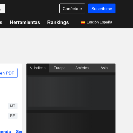
Conéctate
Suscribirse
s
Herramientas
Rankings
Edición España
Índices
Europa
América
Asia
 en PDF
MT
RE
genda
Sector
Derivados
ETFs