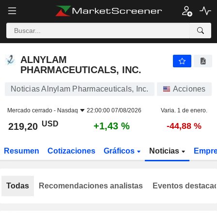
ALNYLAM PHARMACEUTICALS, INC.
219,20
$
+1,43 %
ALNYLAM
PHARMACEUTICALS, INC.
Noticias Alnylam Pharmaceuticals, Inc.
Acciones
Mercado cerrado -
Nasdaq
22:00:00 07/08/2026
Varia. 1 de enero.
USD
+1,43 %
219,20
-44,88 %
Resumen
Cotizaciones
Gráficos
Noticias
Empr
Todas
Recomendaciones analistas
Eventos destaca