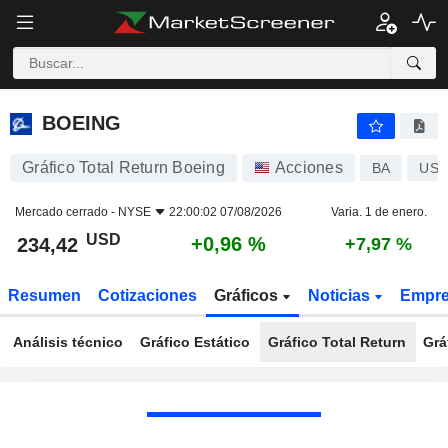
BOEING
234,42
$
+0,96 %
BOEING
Gráfico Total Return Boeing
Acciones
BA
US0
Mercado cerrado -
NYSE
22:00:02 07/08/2026
Varia. 1 de enero.
USD
+0,96 %
234,42
+7,97 %
Resumen
Cotizaciones
Gráficos
Noticias
Empr
Análisis técnico
Gráfico Estático
Gráfico Total Return
Grá