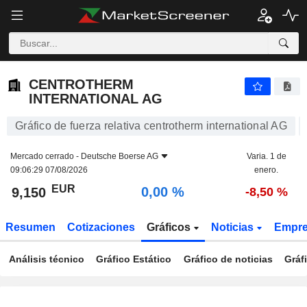
CENTROTHERM INTERNATIONAL AG
9,150
€
0,00 %
CENTROTHERM
INTERNATIONAL AG
Gráfico de fuerza relativa centrotherm international AG
Mercado cerrado -
Deutsche Boerse AG
Varia. 1 de
09:06:29 07/08/2026
enero.
EUR
0,00 %
9,150
-8,50 %
Resumen
Cotizaciones
Gráficos
Noticias
Empr
Análisis técnico
Gráfico Estático
Gráfico de noticias
Gráf