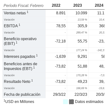
2022
2023
2024
Período Fiscal: Febrero
1
Ventas netas
8.891
10.099
11.15
Variación
-
13,59 %
10,41
1
EBITDA
78,55
305,9
368,
Variación
-
289,47 %
20,31
Beneficio operativo
-72,18
55,75
-23,6
1
(EBIT)
Variación
-
177,24 %
-142,37
1
Intereses pagados
-1,639
9,291
58,
Beneficios antes de
-73,82
51,88
48,2
1
Impuestos (EBT)
Variación
-
170,28 %
-7,03
1
Resultado Neto
-73,82
49,23
39,5
Variación
-
166,69 %
-19,61
Fecha de publicación
29/3/22
22/3/23
20/3/2
1
USD en Millones
Datos estimados