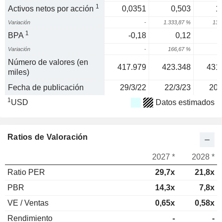
1
Activos netos por acción
0,0351
0,503
1
Variación
-
1.333,87 %
134
1
BPA
-0,18
0,12
Variación
-
166,67 %
Número de valores (en
417.979
423.348
431
miles)
Fecha de publicación
29/3/22
22/3/23
20/
1
USD
Datos estimados
Ratios de Valoración
2027 *
2028 *
Ratio PER
29,7x
21,8x
PBR
14,3x
7,8x
VE / Ventas
0,65x
0,58x
Rendimiento
-
-