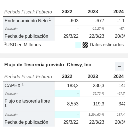
2022
2023
2024
Período Fiscal: Febrero
1
Endeudamiento Neto
-603
-677
-1.13
Variación
-
-12,27 %
-67,5
Fecha de publicación
29/3/22
22/3/23
20/3/2
1
USD en Millones
Datos estimados
Flujo de Tesorería previsto: Chewy, Inc.
2022
2023
2024
Período Fiscal: Febrero
1
CAPEX
183,2
230,3
143,
Variación
-
25,72 %
-37,78
Flujo de tesorería libre
8,553
119,3
342,
1
Variación
-
1.294,62 %
187,49
Fecha de publicación
29/3/22
22/3/23
20/3/2