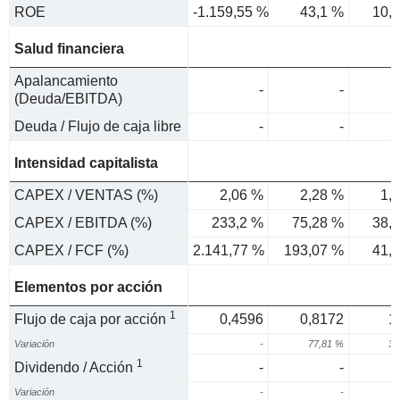
ROE
-1.159,55 %
43,1 %
10,
Salud financiera
Apalancamiento
-
-
(Deuda/EBITDA)
Deuda / Flujo de caja libre
-
-
Intensidad capitalista
CAPEX / VENTAS (%)
2,06 %
2,28 %
1,
CAPEX / EBITDA (%)
233,2 %
75,28 %
38,
CAPEX / FCF (%)
2.141,77 %
193,07 %
41,
Elementos por acción
1
Flujo de caja por acción
0,4596
0,8172
1
Variación
-
77,81 %
37
1
Dividendo / Acción
-
-
Variación
-
-