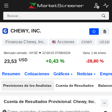
CHEWY, INC.
23,53
$
+0,43 %
CHEWY, INC.
Finanzas Chewy, Inc.
Acciones
CHWY
US166
Mercado cerrado -
NYSE
22:00:02 07/08/2026
Varia. 1 de enero.
USD
+0,43 %
23,53
-28,80 %
Resumen
Cotizaciones
Gráficos
Noticias
Empr
Previsiones de los Analistas
Cuenta de Resultados
Balance
Cuenta de Resultados Provisional: Chewy, Inc.
Datos ajustados al perímetro de consolidación