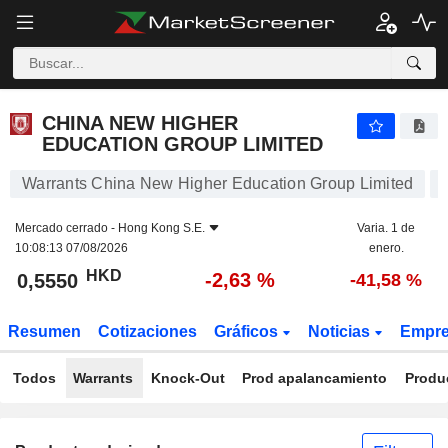
CHINA NEW HIGHER EDUCATION GROUP LIMITED
0,5550
$
-2,63 %
CHINA NEW HIGHER
EDUCATION GROUP LIMITED
Warrants China New Higher Education Group Limited
Mercado cerrado -
Hong Kong S.E.
Varia. 1 de
10:08:13 07/08/2026
enero.
HKD
-2,63 %
0,5550
-41,58 %
Resumen
Cotizaciones
Gráficos
Noticias
Empr
Todos
Warrants
Knock-Out
Prod apalancamiento
Produ