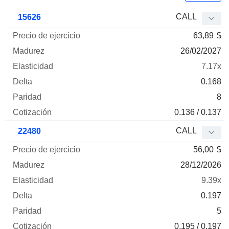
Precio
CALL
15626
de
63,89
$
ejercicio
Madurez
Elasticidad
Delta
Mnemo
Tipo
Parida
26/02/2027
7.17x
0.168
8
0.136 / 0.137
CALL
22480
56,00
$
28/12/2026
9.39x
0.197
5
0.195 / 0.197