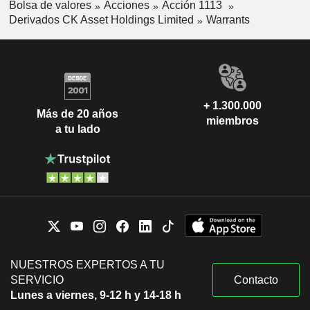
Bolsa de valores
Acciones
Acción 1113
Derivados CK Asset Holdings Limited
Warrants
+ 1.300.000
Más de 20 años
miembros
a tu lado
NUESTROS EXPERTOS A TU
SERVICIO
Contacto
Lunes a viernes, 9-12 h y 14-18 h