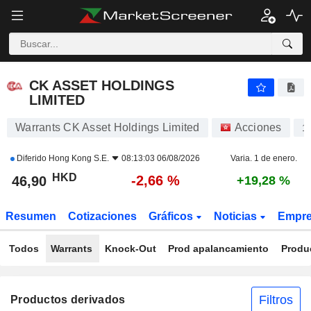
CK ASSET HOLDINGS LIMITED
46,90
$
-2,66 %
CK ASSET HOLDINGS
LIMITED
Warrants CK Asset Holdings Limited
Acciones
1
Diferido
Hong Kong S.E.
08:13:03 06/08/2026
Varia. 1 de enero.
HKD
-2,66 %
46,90
+19,28 %
Resumen
Cotizaciones
Gráficos
Noticias
Empr
Todos
Warrants
Knock-Out
Prod apalancamiento
Produ
Filtros
Productos derivados