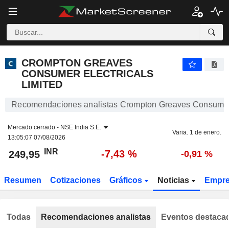
CROMPTON GREAVES CONSUMER ELECTRICALS LIMITED
249,95
₹
-7,43 %
CROMPTON GREAVES
CONSUMER ELECTRICALS
LIMITED
Recomendaciones analistas Crompton Greaves Consumer E
Mercado cerrado -
NSE India S.E.
Varia. 1 de enero.
13:05:07 07/08/2026
INR
-7,43 %
249,95
-0,91 %
Resumen
Cotizaciones
Gráficos
Noticias
Empr
Todas
Recomendaciones analistas
Eventos destaca