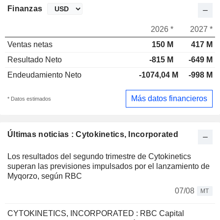
Finanzas
2026 *
2027 *
Ventas netas
150 M
417 M
Resultado Neto
-815 M
-649 M
Endeudamiento Neto
-1074,04 M
-998 M
Más datos financieros
* Datos estimados
Últimas noticias : Cytokinetics, Incorporated
Los resultados del segundo trimestre de Cytokinetics
superan las previsiones impulsados por el lanzamiento de
Myqorzo, según RBC
07/08
MT
CYTOKINETICS, INCORPORATED : RBC Capital