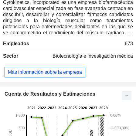
Cytokinetics, Incorporated es una empresa biofarmacéutica
cardiovascular especializada en fase avanzada centrada en
descubrir, desarrollar y comercializar fármacos candidatos
dirigidos a la biología muscular como tratamientos
potenciales para enfermedades debilitantes en las que se
ve comprometido el rendimiento del músculo cardiaco. La
empresa está inmersa en la comercialización de aficamten,
Empleados
673
un inhibidor de la miosina cardiaca, y está siendo evaluado
en ensayos clínicos adicionales en los que participan
Sector
Biotecnología e investigación médica
pacientes con miocardiopatía hipertrófica obstructiva y no
obstructiva. La empresa también está desarrollando el
omecamtiv mecarbil, un activador de la miosina cardiaca, en
Más información sobre la empresa
pacientes con insuficiencia cardiaca con fracción de
eyección gravemente reducida (HFrEF); el CK-586, un
inhibidor de la miosina cardiaca para el tratamiento
potencial de la insuficiencia cardiaca con fracción de
Cuenta de Resultados y Estimaciones
eyección preservada (HFpEF) y el CK-089, un activador
rápido de la troponina del músculo esquelético con posible
aplicación terapéutica a un tipo específico de distrofia
muscular y otras afecciones de la función del músculo
esquelético.