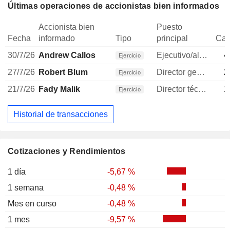
Últimas operaciones de accionistas bien informados
Accionista bien
Puesto
Fecha
informado
Tipo
principal
Can
30/7/26
Andrew Callos
Ejecutivo/alto directivo
4
Ejercicio
27/7/26
Robert Blum
Director general
2
Ejercicio
21/7/26
Fady Malik
Director técnico
1
Ejercicio
Historial de transacciones
Cotizaciones y Rendimientos
1 día
-5,67 %
1 semana
-0,48 %
Mes en curso
-0,48 %
1 mes
-9,57 %