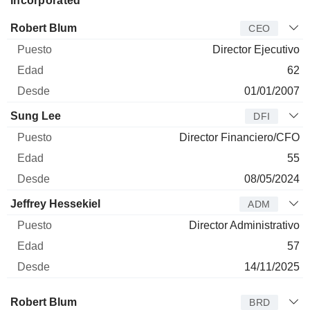
Incorporated
Director
Puesto
Edad
Desde
Robert Blum
CEO
Director Ejecutivo
62
01/01/2007
Sung Lee
DFI
Director Financiero/CFO
55
08/05/2024
Jeffrey Hessekiel
ADM
Director Administrativo
57
14/11/2025
Administrador
Puesto
Edad
Desde
Robert Blum
BRD