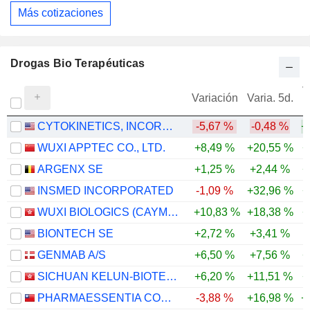
Más cotizaciones
Drogas Bio Terapéuticas
V
Variación
Varia. 5d.
CYTOKINETICS, INCORPORATED
-5,67 %
-0,48 %
+
WUXI APPTEC CO., LTD.
+8,49 %
+20,55 %
+
ARGENX SE
+1,25 %
+2,44 %
+
INSMED INCORPORATED
-1,09 %
+32,96 %
+
WUXI BIOLOGICS (CAYMAN) INC.
+10,83 %
+18,38 %
+
BIONTECH SE
+2,72 %
+3,41 %
-
GENMAB A/S
+6,50 %
+7,56 %
+
SICHUAN KELUN-BIOTECH BIOPHARMACEUTICAL CO., LTD.
+6,20 %
+11,51 %
+
PHARMAESSENTIA CORPORATION
-3,88 %
+16,98 %
+