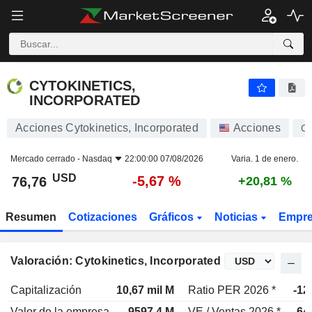
CYTOKINETICS, INCORPORATED
76,76
$
-5,67 %
CYTOKINETICS,
INCORPORATED
Acciones Cytokinetics, Incorporated
Acciones
C
Mercado cerrado -
Nasdaq
22:00:00 07/08/2026
Varia. 1 de enero.
USD
-5,67 %
76,76
+20,81 %
Resumen
Cotizaciones
Gráficos
Noticias
Empr
Valoración: Cytokinetics, Incorporated
Capitalización
10,67 mil M
Ratio PER 2026 *
-12
Valor de la empresa
9597,4 M
VE / Ventas 2026 *
64