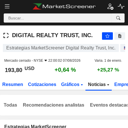
DIGITAL REALTY TRUST, INC.
193,80
$
+0,64 %
DIGITAL REALTY TRUST, INC.
Estrategias MarketScreener Digital Realty Trust, Inc.
Mercado cerrado -
NYSE
22:00:02 07/08/2026
Varia. 1 de enero.
USD
+0,64 %
193,80
+25,27 %
Resumen
Cotizaciones
Gráficos
Noticias
Empr
Todas
Recomendaciones analistas
Eventos destaca
Estrategias MarketScreener