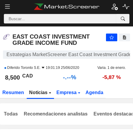
-.-
EAST COAST INVESTMENT GRADE INCOME FUND
8,500
$
-
%
EAST COAST INVESTMENT
GRADE INCOME FUND
Estrategias MarketScreener East Coast Investment Grad
Diferido
Toronto S.E.
19:01:19 25/06/2020
Varia. 1 de enero.
CAD
-.--%
8,500
-5,87 %
Resumen
Noticias
Empresa
Agenda
Todas
Recomendaciones analistas
Eventos destaca