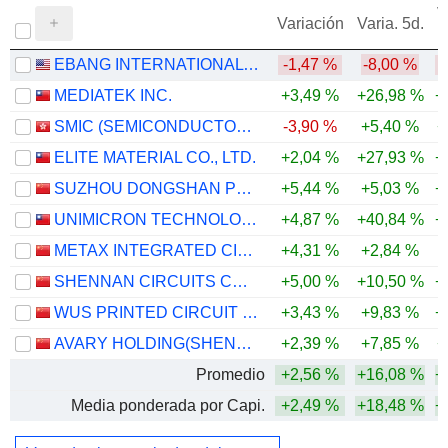
V
Variación
Varia. 5d.
EBANG INTERNATIONAL HOLDINGS INC.
-1,47 %
-8,00 %
-
MEDIATEK INC.
+3,49 %
+26,98 %
+
SMIC (SEMICONDUCTOR MANUFACTURING INTERNATIONAL COMPANY)
-3,90 %
+5,40 %
+
ELITE MATERIAL CO., LTD.
+2,04 %
+27,93 %
+
SUZHOU DONGSHAN PRECISION MANUFACTURING CO., LTD.
+5,44 %
+5,03 %
+
UNIMICRON TECHNOLOGY CORP.
+4,87 %
+40,84 %
+
METAX INTEGRATED CIRCUITS (SHANGHAI) CO., LTD.
+4,31 %
+2,84 %
SHENNAN CIRCUITS CO., LTD.
+5,00 %
+10,50 %
+
WUS PRINTED CIRCUIT (KUNSHAN) CO., LTD.
+3,43 %
+9,83 %
+
AVARY HOLDING(SHENZHEN)CO., LIMITED
+2,39 %
+7,85 %
+
Promedio
+2,56 %
+16,08 %
+
Media ponderada por Capi.
+2,49 %
+18,48 %
+