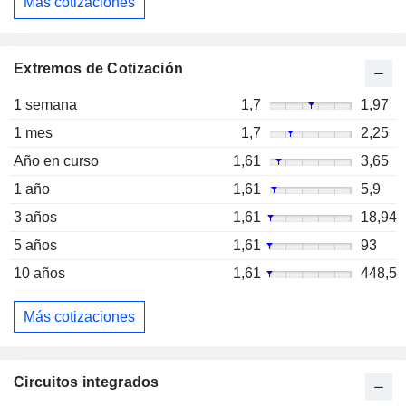
Más cotizaciones
Extremos de Cotización
1 semana
1,7
1,97
1 mes
1,7
2,25
Año en curso
1,61
3,65
1 año
1,61
5,9
3 años
1,61
18,94
5 años
1,61
93
10 años
1,61
448,5
Más cotizaciones
Circuitos integrados