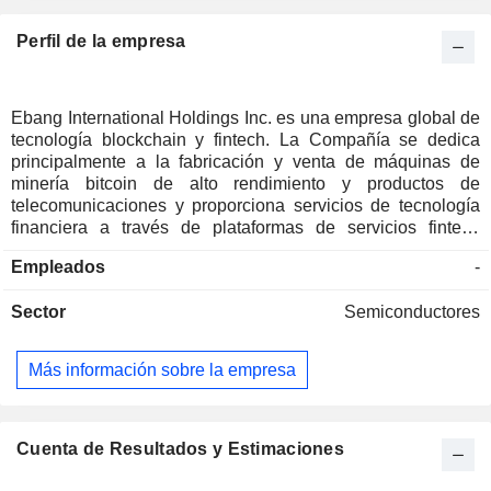
Perfil de la empresa
Ebang International Holdings Inc. es una empresa global de
tecnología blockchain y fintech. La Compañía se dedica
principalmente a la fabricación y venta de máquinas de
minería bitcoin de alto rendimiento y productos de
telecomunicaciones y proporciona servicios de tecnología
financiera a través de plataformas de servicios fintech
desarrolladas de forma independiente. La Empresa tiene
Empleados
-
capacidad de diseño de chips de circuitos integrados para
aplicaciones específicas (ASIC). La empresa diseña
Sector
Semiconductores
circuitos integrados no funcionales (IC) y circuitos
integrados. Cuenta con tecnología para diseñar chips ASIC,
canales para obtener capacidades de fundición de obleas
Más información sobre la empresa
de terceros y capacidades para producir productos
blockchain. Cuenta con dos plataformas de intercambio de
criptodivisas y una plataforma de pagos transfronterizos y
cambio de divisas. La empresa también ofrece productos de
Cuenta de Resultados y Estimaciones
telecomunicaciones y servicios de gestión y mantenimiento.
Sus productos de red de transmisión incluyen ETN5000,