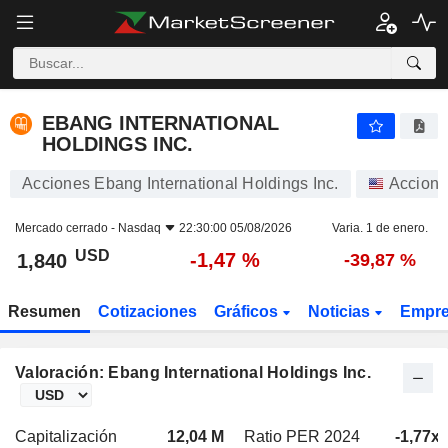
EBANG INTERNATIONAL HOLDINGS INC.
1,840
$
-1,47 %
EBANG INTERNATIONAL
HOLDINGS INC.
Acciones Ebang International Holdings Inc.
Accione
Mercado cerrado -
Nasdaq
22:30:00 05/08/2026
Varia. 1 de enero.
USD
-1,47 %
1,840
-39,87 %
Resumen
Cotizaciones
Gráficos
Noticias
Empr
Valoración: Ebang International Holdings Inc.
Capitalización
12,04 M
Ratio PER 2024
-1,77x