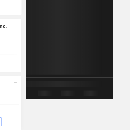
nc.
-