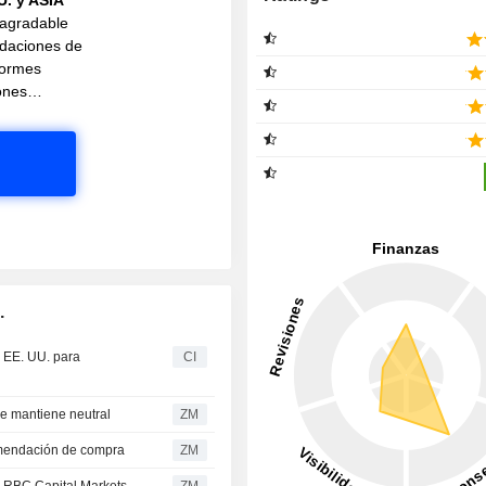
 agradable
daciones de
nformes
ciones…
.
 EE. UU. para
CI
urities se mantiene neutral
ZM
ra su recomendación de compra
ZM
compra de RBC Capital Markets
ZM