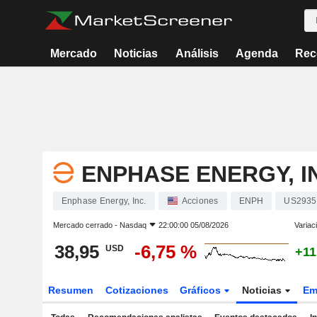
Mercado
Noticias
Análisis
Agenda
Rec
ENPHASE ENERGY, I
Enphase Energy, Inc.
Acciones
ENPH
US2935
Mercado cerrado -
Nasdaq
22:00:00 05/08/2026
Variac
38,95
-6,75 %
USD
+11
Resumen
Cotizaciones
Gráficos
Noticias
Em