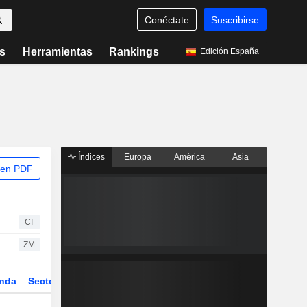
Conéctate
Suscribirse
s
Herramientas
Rankings
Edición España
Índices
Europa
América
Asia
 en PDF
CI
ZM
nda
Sector
Derivados
ETFs