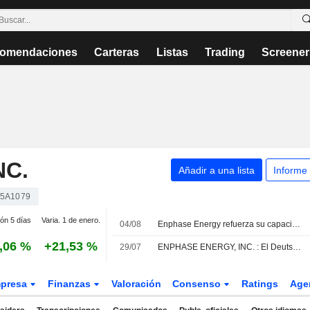
omendaciones
Carteras
Listas
Trading
Screener
NC.
Añadir a una lista
Informe
5A1079
ión 5 días
Varia. 1 de enero.
04/08
Enphase Energy refuerza su capacidad de fabricación en EE. UU. para infraestructuras residenciales, comerciales y de IA
,06 %
+21,53 %
29/07
ENPHASE ENERGY, INC. : El Deutsche Bank Securities se mantiene neutral
presa
Finanzas
Valoración
Consenso
Ratings
Age