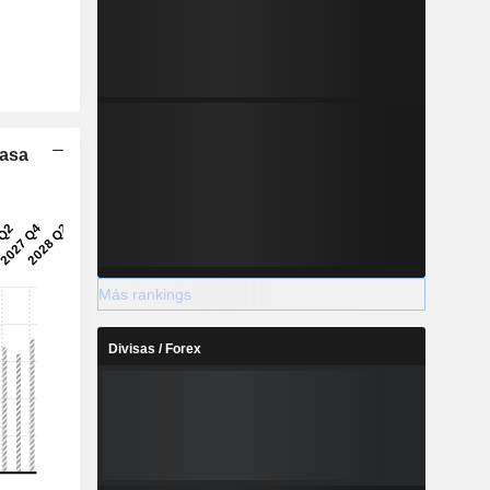
Tasa
Más rankings
Divisas / Forex