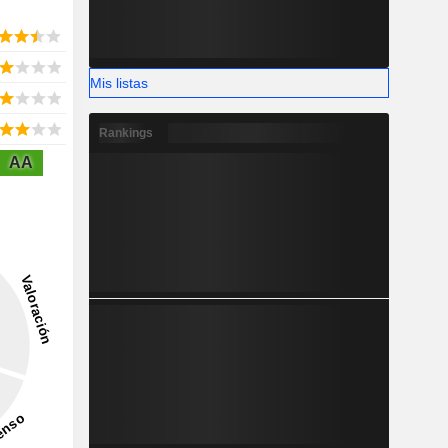
Mis listas
Rankings
AA