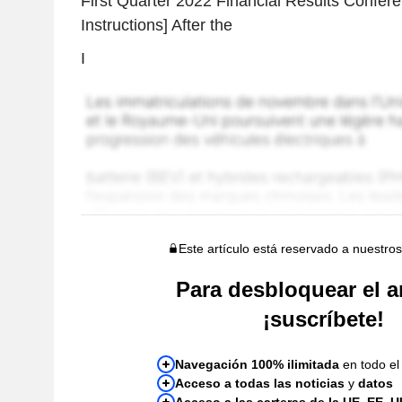
First Quarter 2022 Financial Results Confere
Instructions] After the
I
Este artículo está reservado a nuestros
Para desbloquear el ar
¡suscríbete!
Navegación 100% ilimitada
en todo el 
Acceso a todas las noticias
y
datos
Acceso a las carteras de la UE, EE. U