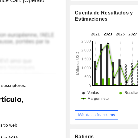
nce Call. [Operator
Cuenta de Resultados y
Estimaciones
 suscriptores.
tículo,
Más datos financieros
sitio web
Ratings
U. y ASIA