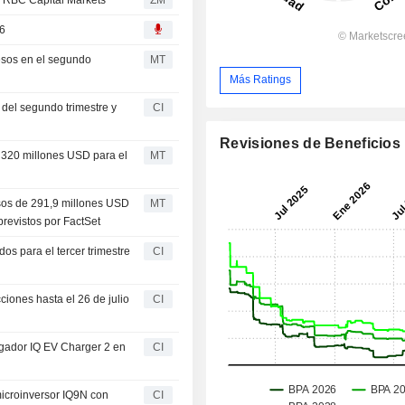
26
esos en el segundo
MT
Más Ratings
 del segundo trimestre y
CI
Revisiones de Beneficios
 320 millones USD para el
MT
sos de 291,9 millones USD
MT
previstos por FactSet
os para el tercer trimestre
CI
iones hasta el 26 de julio
CI
rgador IQ EV Charger 2 en
CI
icroinversor IQ9N con
CI