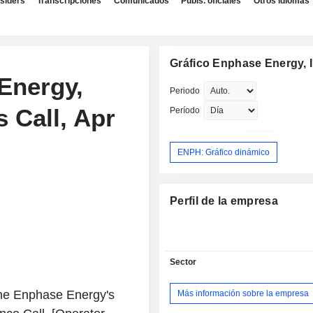
nsiders
Transcripciones
Comunicados
Publs. oficiales
Otros idiomas
Gráfico Enphase Energy, I
Energy,
Periodo
s Call, Apr
Período
ENPH: Gráfico dinámico
Perfil de la empresa
Sector
the Enphase Energy's
Más información sobre la empresa