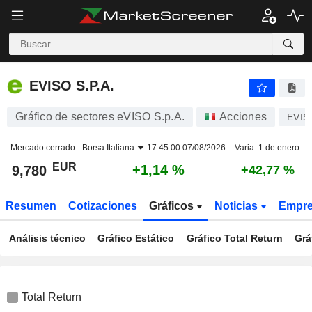
EVISO S.P.A.
9,780
€
+1,14 %
EVISO S.P.A.
Gráfico de sectores eVISO S.p.A.
Acciones
EVIS
Mercado cerrado -
Borsa Italiana
17:45:00 07/08/2026
Varia. 1 de enero.
EUR
+1,14 %
9,780
+42,77 %
Resumen
Cotizaciones
Gráficos
Noticias
Empr
Análisis técnico
Gráfico Estático
Gráfico Total Return
Grá
Total Return