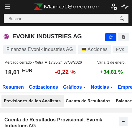
EVONIK INDUSTRIES AG
18,01
€
-0,22 %
EVONIK INDUSTRIES AG
Finanzas Evonik Industries AG
Acciones
EVK
Mercado cerrado -
Xetra
17:35:24 07/08/2026
Varia. 1 de enero.
EUR
-0,22 %
18,01
+34,81 %
Resumen
Cotizaciones
Gráficos
Noticias
Empr
Previsiones de los Analistas
Cuenta de Resultados
Balance
Cuenta de Resultados Provisional: Evonik
Industries AG