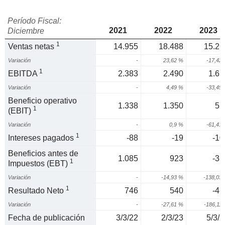
Período Fiscal:
2021
2022
2023
Diciembre
1
Ventas netas
14.955
18.488
15.26
Variación
-
23,62 %
-17,42
1
EBITDA
2.383
2.490
1.65
Variación
-
4,49 %
-33,49
Beneficio operativo
1.338
1.350
52
1
(EBIT)
Variación
-
0,9 %
-61,41
1
Intereses pagados
-88
-19
-10
Beneficios antes de
1.085
923
-35
1
Impuestos (EBT)
Variación
-
-14,93 %
-138,03
1
Resultado Neto
746
540
-46
Variación
-
-27,61 %
-186,11
Fecha de publicación
3/3/22
2/3/23
5/3/2