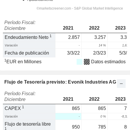
Período Fiscal:
2021
2022
2023
Diciembre
1
Endeudamiento Neto
2.857
3.257
3.31
Variación
-
14 %
1,63
Fecha de publicación
3/3/22
2/3/23
5/3/2
1
EUR en Millones
Datos estimados
Flujo de Tesorería previsto: Evonik Industries AG
Período Fiscal:
2021
2022
2023
Diciembre
1
CAPEX
865
865
79
Variación
-
0 %
-8,32
Flujo de tesorería libre
950
785
80
1