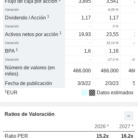
Flujo de caja por acción
3,895
3,541
3
Variación
-
-9,09 %
-3
1
Dividendo / Acción
1,17
1,17
Variación
-
0 %
1
Activos netos por acción
19,93
23,55
1
Variación
-
18,14 %
-18
1
BPA
1,6
1,16
Variación
-
-27,5 %
-186
Número de valores (en
466.000
466.000
466
miles)
Fecha de publicación
3/3/22
2/3/23
5/
1
EUR
Datos estimados
Ratios de Valoración
2026 *
2027 *
Ratio PER
15,2x
16,2x