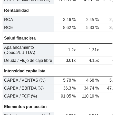
Rentabilidad
ROA
3,46 %
2,45 %
-2,
ROE
8,62 %
5,33 %
3,
Salud financiera
Apalancamiento
1,2x
1,31x
(Deuda/EBITDA)
Deuda / Flujo de caja libre
3,01x
4,15x
4
Intensidad capitalista
CAPEX / VENTAS (%)
5,78 %
4,68 %
5,
CAPEX / EBITDA (%)
36,3 %
34,74 %
47,
CAPEX / FCF (%)
91,05 %
110,19 %
9
Elementos por acción
1