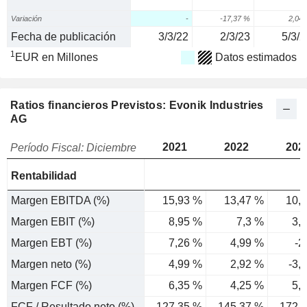
Variación
-
-17,37 %
2,04
Fecha de publicación
3/3/22
2/3/23
5/3/2
1
EUR en Millones
Datos estimados
Ratios financieros Previstos: Evonik Industries
AG
2021
2022
202
Período Fiscal: Diciembre
Rentabilidad
Margen EBITDA (%)
15,93 %
13,47 %
10,
Margen EBIT (%)
8,95 %
7,3 %
3,
Margen EBT (%)
7,26 %
4,99 %
-2
Margen neto (%)
4,99 %
2,92 %
-3,
Margen FCF (%)
6,35 %
4,25 %
5,
FCF / Resultado neto (%)
127,35 %
145,37 %
-172,