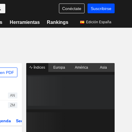
Conéctate
Suscribirse
s
Herramientas
Rankings
Edición España
Índices
Europa
América
Asia
 en PDF
AN
ZM
genda
Sector
Derivados
ETFs