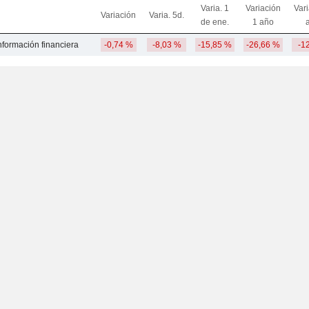
Varia. 1
Variación
Var
Variación
Varia. 5d.
de ene.
1 año
nformación financiera
-0,74 %
-8,03 %
-15,85 %
-26,66 %
-1