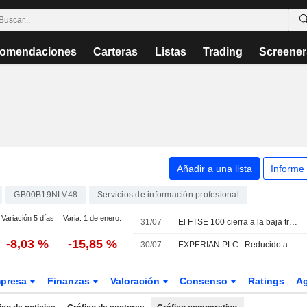
omendaciones
Carteras
Listas
Trading
Screener
Añadir a una lista
Informe
GB00B19NLV48
Servicios de información profesional
Variación 5 días
Varia. 1 de enero.
31/07
El FTSE 100 cierra a la baja tras alcanzar un nuevo máximo histórico
-8,03 %
-15,85 %
30/07
EXPERIAN PLC : Reducido a Neutral por Morningstar
presa
Finanzas
Valoración
Consenso
Ratings
A