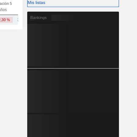
Mis listas
iación 5
Capi.
CT
MT
LT
años
Rankings
2,30 %
33,96 mil M