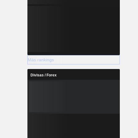
Más rankings
Divisas / Forex