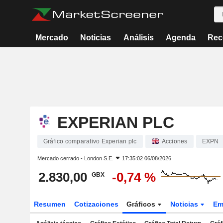
Mercado
Noticias
Análisis
Agenda
Rec
EXPERIAN PLC
Gráfico comparativo Experian plc
Acciones
EXPN
Mercado cerrado -
London S.E.
17:35:02 06/08/2026
2.830,00
-0,74 %
GBX
Resumen
Cotizaciones
Gráficos
Noticias
Em