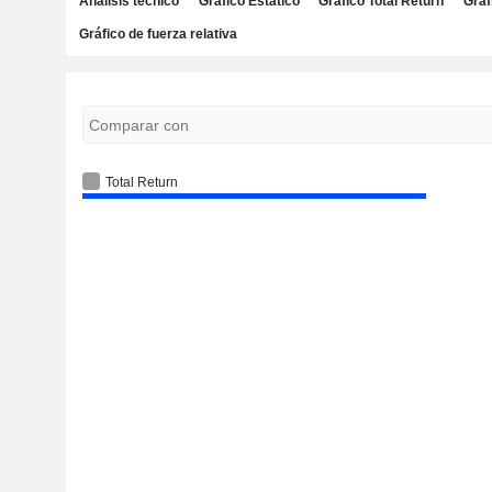
Análisis técnico
Gráfico Estático
Gráfico Total Return
Gráf
Gráfico de fuerza relativa
Total Return