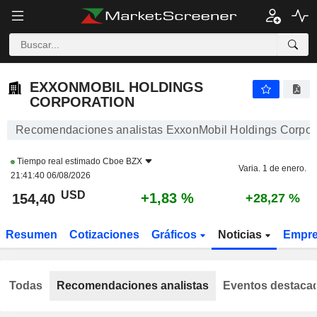
EXXONMOBIL HOLDINGS CORPORATION
154,40
$
+1,83 %
EXXONMOBIL HOLDINGS
CORPORATION
Recomendaciones analistas ExxonMobil Holdings Corpor
Tiempo real estimado
Cboe BZX
Varia. 1 de enero.
21:41:40 06/08/2026
USD
+1,83 %
154,40
+28,27 %
Resumen
Cotizaciones
Gráficos
Noticias
Empr
Todas
Recomendaciones analistas
Eventos destaca