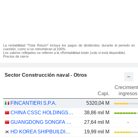
La rentabilidad "Total Return" incluye los pagos de dividendos durante el periodo en
cuestión, como si se reinvirtieran al 100%.
Los valores reflejados se refieren a la «Rentabilidad total» (solo si está disponible).
Precios de cierre
Sector Construcción naval - Otros
Crecimien
Capi.
ingresos
FINCANTIERI S.P.A.
5320,04 M
CHINA CSSC HOLDINGS LIMITED
38,86 mil M
GUANGDONG SONGFA CERAMICS CO.,LTD.
27,64 mil M
-
HD KOREA SHIPBUILDING & OFFSHORE ENGINEERING CO., LTD.
19,99 mil M