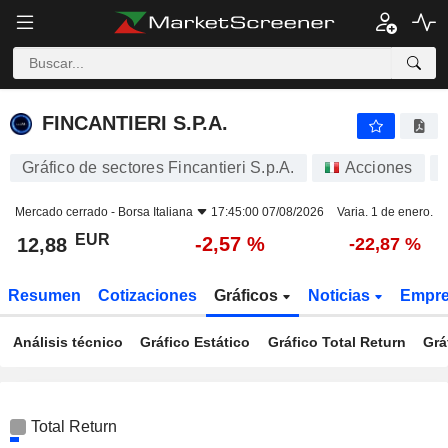
FINCANTIERI S.P.A.
12,88
€
-2,57 %
FINCANTIERI S.P.A.
Gráfico de sectores Fincantieri S.p.A.
Acciones
Mercado cerrado -
Borsa Italiana
17:45:00 07/08/2026
Varia. 1 de enero.
EUR
-2,57 %
12,88
-22,87 %
Resumen
Cotizaciones
Gráficos
Noticias
Empr
Análisis técnico
Gráfico Estático
Gráfico Total Return
Grá
Total Return