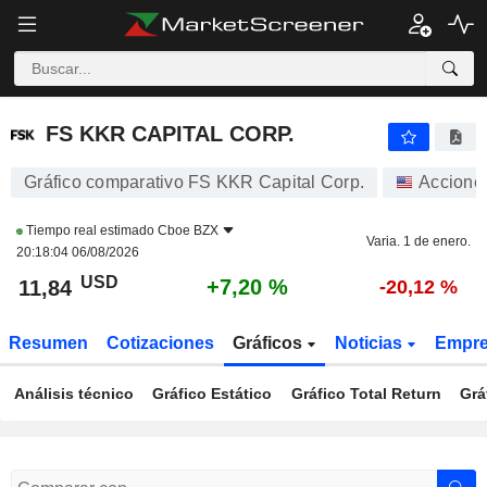
FS KKR CAPITAL CORP.
11,84
$
+7,20 %
FS KKR CAPITAL CORP.
Gráfico comparativo FS KKR Capital Corp.
Accione
Tiempo real estimado
Cboe BZX
Varia. 1 de enero.
20:18:04 06/08/2026
USD
+7,20 %
11,84
-20,12 %
Resumen
Cotizaciones
Gráficos
Noticias
Empr
Análisis técnico
Gráfico Estático
Gráfico Total Return
Grá