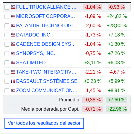
FULL TRUCK ALLIANCE CO. LTD.
-1,04 %
-0,93 %
-
MICROSOFT CORPORATION
-1,09 %
+24,82 %
PALANTIR TECHNOLOGIES INC.
-2,60 %
+28,80 %
DATADOG, INC.
-1,73 %
+7,18 %
+
CADENCE DESIGN SYSTEMS, INC.
-1,04 %
+1,30 %
SYNOPSYS, INC.
-0,75 %
+7,26 %
-
SEA LIMITED
+3,11 %
+6,03 %
-
TAKE-TWO INTERACTIVE SOFTWARE, INC.
-2,21 %
-4,67 %
DASSAULT SYSTÈMES SE
+0,23 %
+5,99 %
-
ZOOM COMMUNICATIONS, INC.
-1,45 %
+8,91 %
+
Promedio
-0,38 %
+7,60 %
Media ponderada por Capi.
-0,71 %
+22,96 %
Ver todos los resultados del sector