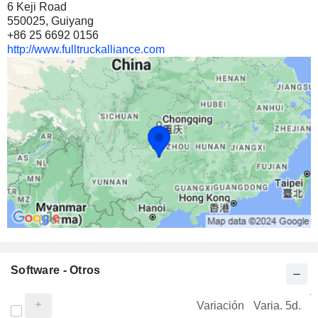
6 Keji Road
550025, Guiyang
+86 25 6692 0156
http://www.fulltruckalliance.com
Software - Otros
V
Variación
Varia. 5d.