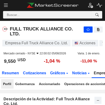
FULL TRUCK ALLIANCE CO. LTD.
9,550
$
-1,04 %
FULL TRUCK ALLIANCE CO.
LTD.
Empresa Full Truck Alliance Co. Ltd.
Acciones
Y
Mercado cerrado -
NYSE
22:00:02 05/08/2026
Varia. 1 de enero.
USD
-1,04 %
9,550
-11,00 %
Resumen
Cotizaciones
Gráficos
Noticias
Empr
Perfil
Gobernanza
Accionariado
Operaciones de accionis
Descripción de la Actividad: Full Truck Alliance
Co. Ltd.