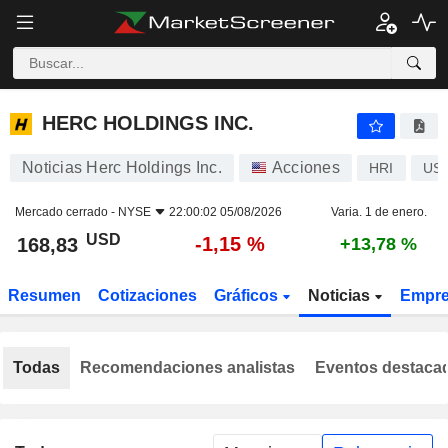
HERC HOLDINGS INC.
168,83
$
-1,15 %
HERC HOLDINGS INC.
Noticias Herc Holdings Inc.
Acciones
HRI
US4
Mercado cerrado -
NYSE
22:00:02 05/08/2026
Varia. 1 de enero.
USD
-1,15 %
168,83
+13,78 %
Resumen
Cotizaciones
Gráficos
Noticias
Empr
Todas
Recomendaciones analistas
Eventos destaca