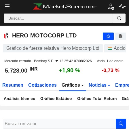
HERO MOTOCORP LTD
5.728,00
₹
+1,90 %
HERO MOTOCORP LTD
Gráfico de fuerza relativa Hero Motocorp Ltd
Accion
Mercado cerrado -
Bombay S.E.
12:25:42 07/08/2026
Varia. 1 de enero.
INR
+1,90 %
5.728,00
-0,73 %
Resumen
Cotizaciones
Gráficos
Noticias
Empr
Análisis técnico
Gráfico Estático
Gráfico Total Return
Grá