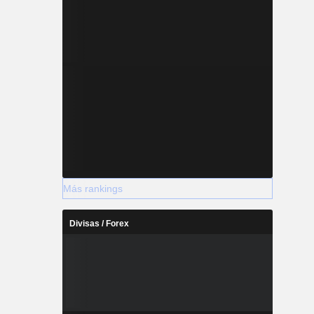
Más rankings
Divisas / Forex