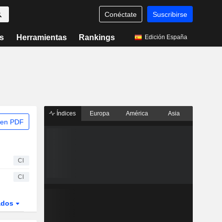
Conéctate
Suscribirse
s
Herramientas
Rankings
Edición España
Índices
Europa
América
Asia
 en PDF
CI
CI
ados