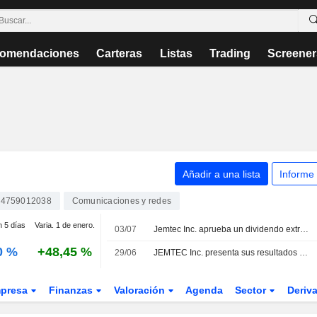
omendaciones
Carteras
Listas
Trading
Screener
Añadir a una lista
Informe
4759012038
Comunicaciones y redes
n 5 días
Varia. 1 de enero.
03/07
Jemtec Inc. aprueba un dividendo extraordinario que se abonará el 29 de julio de 2026
0 %
+48,45 %
29/06
JEMTEC Inc. presenta sus resultados del tercer trimestre y de los nueve primeros meses de su ejercicio fiscal, finalizado el 30 de abril de 2026
presa
Finanzas
Valoración
Agenda
Sector
Deriv