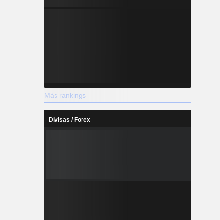
Más rankings
Divisas / Forex