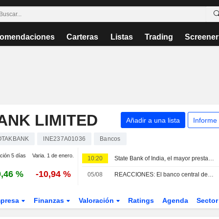
omendaciones
Carteras
Listas
Trading
Screener
ANK LIMITED
Añadir a una lista
Informe
OTAKBANK
INE237A01036
Bancos
ción 5 días
Varia. 1 de enero.
10:20
State Bank of India, el mayor prestamista de la India, supera las previsiones de beneficio trimestral gracias al crecimiento del crédito
,46 %
-10,94 %
05/08
REACCIONES: El banco central de la India mantiene los tipos de interés según lo previsto
presa
Finanzas
Valoración
Ratings
Agenda
Secto