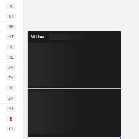
RE
CI
RE
MT
Mi Lista
RE
RE
ZM
ZM
RE
ZM
MT
CI