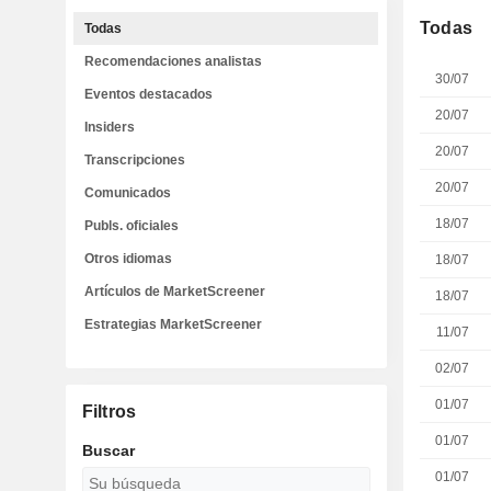
Todas
Todas
Recomendaciones analistas
30/07
Eventos destacados
20/07
Insiders
20/07
Transcripciones
20/07
Comunicados
18/07
Publs. oficiales
Otros idiomas
18/07
Artículos de MarketScreener
18/07
Estrategias MarketScreener
11/07
02/07
01/07
Filtros
01/07
Buscar
01/07