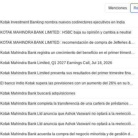
Menciones
Re
Kotak Investment Banking nombra nuevos codirectores ejecutivos en India
KOTAK MAHINDRA BANK LIMITED : HSBC baja su opinión y cambia a neutral
KOTAK MAHINDRA BANK LIMITED : recomendación de compra de Jefferies & Co.
Kotak Mahindra Bank registra un crecimiento del beneficio en el primer trimestre fiscal
Kotak Mahindra Bank Limited, Q1 2027 Earnings Call, Jul 18, 2026
Kotak Mahindra Bank Limited presenta sus resultados del primer trimestre finalizado el 30 de junio de 2026
El banco indio Kotak supera las previsiones con un aumento del 26% en su beneficio del primer trimestre
Kotak Mahindra Bank buscará adquisiciones
Kotak Mahindra Bank completa la transferencia de una cartera de préstamos de 95.900 millones INR de su filial
Kotak Mahindra Bank Ltd anuncia que Ashok Vaswani no optará a la reelección como consejero delegado
Kotak Mahindra Bank Ltd anuncia que Ashok Vaswani no optará a la reelección como consejero delegado
Kotak Mahindra Bank acuerda la compra del negocio minorista y de gestión de patrimonios de Deutsche Bank en la India