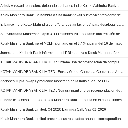
Ashok Vaswani, consejero delegado del banco indio Kotak Mahindra Bank, dimitirá por motivos personales
Kotak Mahindra Bank Ltd nombra a Shashank Advait nuevo vicepresidente sénior
El banco indio Kotak Mahindra tiene "grandes ambiciones" para desplegar capital y crecer, según su consejero delegado
Samvardhana Motherson capta 3.000 millones INR mediante una emisión de pagarés de empresa suscrita por Kotak Mahindra Bank
Kotak Mahindra Bank fija el MCLR a un año en el 8.4% a partir del 16 de mayo
Jammu and Kashmir Bank informa que el RBI autoriza a Kotak Mahindra Bank a adquirir una participación agregada de hasta el 9.99% en la entidad
KOTAK MAHINDRA BANK LIMITED : Obtiene una recomendación de compra de Avendus Spark
KOTAK MAHINDRA BANK LIMITED : Emkay Global Cambia a Compra de Venta
Acciones, rupia, swaps y mercado monetario en la India a las 15:30 IST
KOTAK MAHINDRA BANK LIMITED : Nomura mantiene su recomendación de compra
El beneficio consolidado de Kotak Mahindra Bank aumenta en el cuarto trimestre fiscal
Kotak Mahindra Bank Limited, Q4 2026 Earnings Call, May 02, 2026
Kotak Mahindra Bank Limited presenta sus resultados anuales correspondientes al ejercicio cerrado el 31 de marzo de 2026