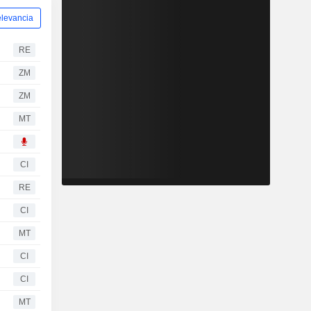
levancia
RE
ZM
ZM
MT
CI
RE
CI
MT
CI
CI
MT