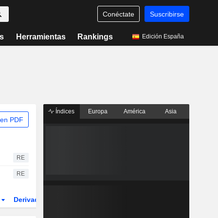
Conéctate
Suscribirse
s
Herramientas
Rankings
Edición España
Índices
Europa
América
Asia
 en PDF
RE
RE
r
Derivados
ETFs