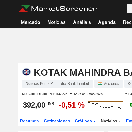
Mercado
Noticias
Análisis
Agenda
Rec
KOTAK MAHINDRA B
Noticias Kotak Mahindra Bank Limited
Acciones
K
Mercado cerrado -
Bombay S.E.
12:27:04 07/08/2026
Varia
392,00
-0,51 %
INR
+0
Resumen
Cotizaciones
Gráficos
Noticias
Em