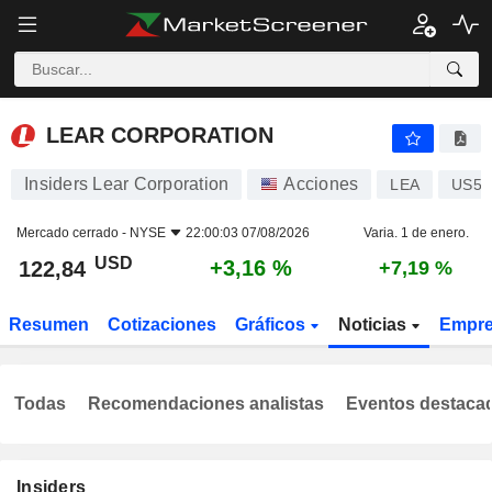
LEAR CORPORATION
122,84
$
+3,16 %
LEAR CORPORATION
Insiders Lear Corporation
Acciones
LEA
US52
Mercado cerrado -
NYSE
22:00:03 07/08/2026
Varia. 1 de enero.
USD
+3,16 %
122,84
+7,19 %
Resumen
Cotizaciones
Gráficos
Noticias
Empr
Todas
Recomendaciones analistas
Eventos destaca
Insiders