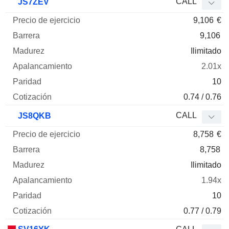
CALL
JS7ZEV
9,106
€
9,106
Ilimitado
2.01x
10
0.74 / 0.76
CALL
JS8QKB
8,758
€
8,758
Ilimitado
1.94x
10
0.77 / 0.79