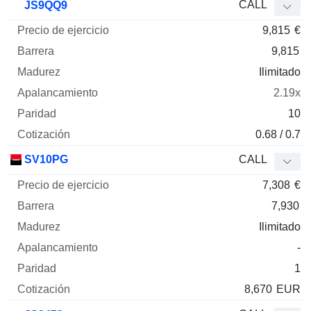
CALL
JS9QQ9
9,815
€
9,815
Ilimitado
2.19x
10
0.68 / 0.7
SV10PG
CALL
7,308
€
7,930
Ilimitado
-
1
8,670
EUR