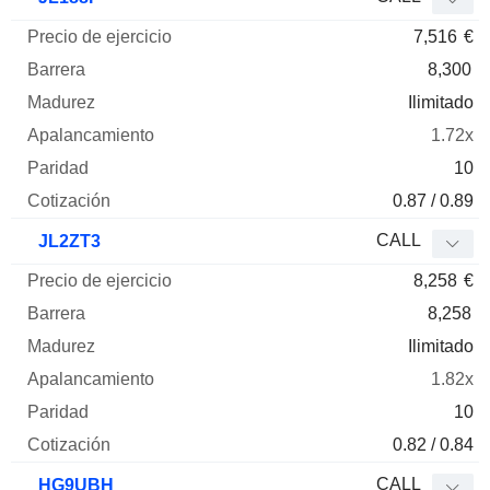
7,516
€
8,300
Ilimitado
1.72x
10
0.87 / 0.89
CALL
JL2ZT3
8,258
€
8,258
Ilimitado
1.82x
10
0.82 / 0.84
CALL
HG9UBH