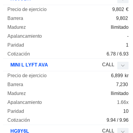
9,802
€
9,802
Ilimitado
-
1
6.78 / 6.93
CALL
MINI L LYFT AVA
6,899
kr
7,230
Ilimitado
1.66x
10
9.94 / 9.96
CALL
HG9Y6L