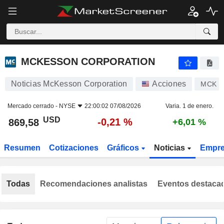
MCKESSON CORPORATION
869,58
$
-0,21 %
MCKESSON CORPORATION
Noticias McKesson Corporation
Acciones
MCK
Mercado cerrado -
NYSE
22:00:02 07/08/2026
Varia. 1 de enero.
USD
-0,21 %
869,58
+6,01 %
Resumen
Cotizaciones
Gráficos
Noticias
Empr
Todas
Recomendaciones analistas
Eventos destaca