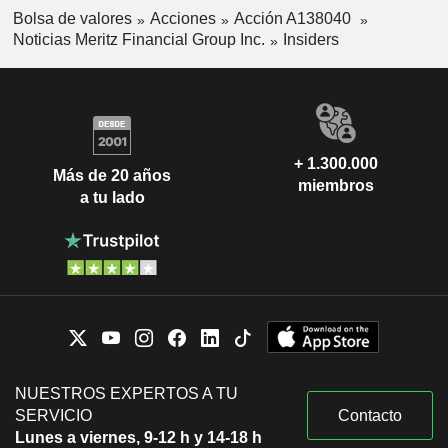
Bolsa de valores
Acciones
Acción A138040
Noticias Meritz Financial Group Inc.
Insiders
+ 1.300.000
Más de 20 años
miembros
a tu lado
NUESTROS EXPERTOS A TU
SERVICIO
Contacto
Lunes a viernes, 9-12 h y 14-18 h