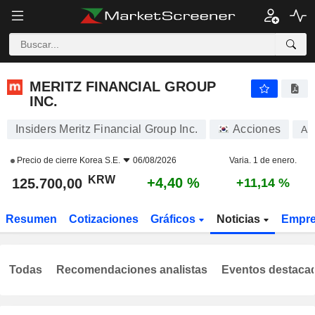
MERITZ FINANCIAL GROUP INC.
125.700,00
₩
+4,40 %
MERITZ FINANCIAL GROUP
INC.
Insiders Meritz Financial Group Inc.
Acciones
A1
Precio de cierre
Korea S.E.
06/08/2026
Varia. 1 de enero.
KRW
+4,40 %
125.700,00
+11,14 %
Resumen
Cotizaciones
Gráficos
Noticias
Empr
Todas
Recomendaciones analistas
Eventos destaca