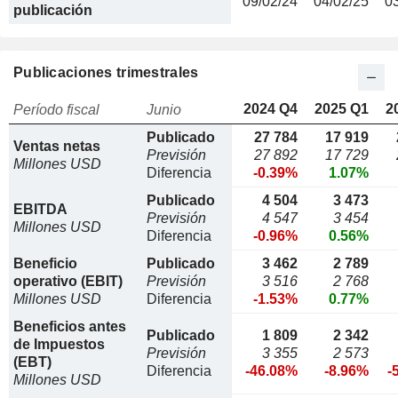
09/02/24
04/02/25
0
publicación
Publicaciones trimestrales
2024 Q4
2025 Q1
2
Período fiscal
Junio
Publicado
27 784
17 919
Ventas netas
Previsión
27 892
17 729
Millones USD
Diferencia
-0.39%
1.07%
Publicado
4 504
3 473
EBITDA
Previsión
4 547
3 454
Millones USD
Diferencia
-0.96%
0.56%
Beneficio
Publicado
3 462
2 789
operativo (EBIT)
Previsión
3 516
2 768
Millones USD
Diferencia
-1.53%
0.77%
Beneficios antes
Publicado
1 809
2 342
de Impuestos
Previsión
3 355
2 573
(EBT)
Diferencia
-46.08%
-8.96%
-
Millones USD