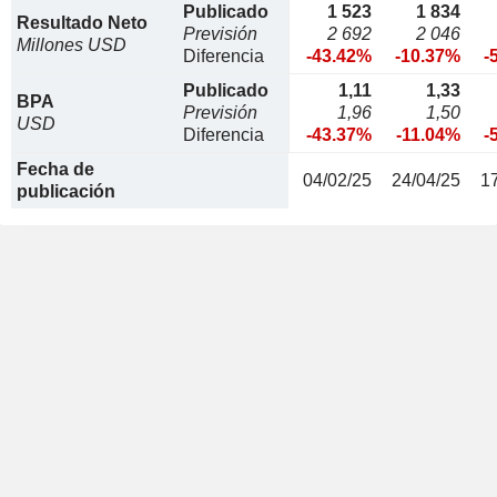
Publicado
1 523
1 834
Resultado Neto
Previsión
2 692
2 046
Millones USD
Diferencia
-43.42%
-10.37%
-
Publicado
1,11
1,33
BPA
Previsión
1,96
1,50
USD
Diferencia
-43.37%
-11.04%
-
Fecha de
04/02/25
24/04/25
1
publicación