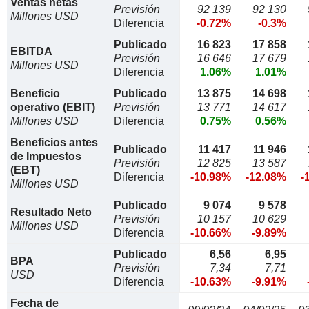
Ventas netas
Previsión
92 139
92 130
Millones USD
Diferencia
-0.72%
-0.3%
Publicado
16 823
17 858
EBITDA
Previsión
16 646
17 679
Millones USD
Diferencia
1.06%
1.01%
Beneficio
Publicado
13 875
14 698
operativo (EBIT)
Previsión
13 771
14 617
Millones USD
Diferencia
0.75%
0.56%
Beneficios antes
Publicado
11 417
11 946
de Impuestos
Previsión
12 825
13 587
(EBT)
Diferencia
-10.98%
-12.08%
-
Millones USD
Publicado
9 074
9 578
Resultado Neto
Previsión
10 157
10 629
Millones USD
Diferencia
-10.66%
-9.89%
Publicado
6,56
6,95
BPA
Previsión
7,34
7,71
USD
Diferencia
-10.63%
-9.91%
Fecha de