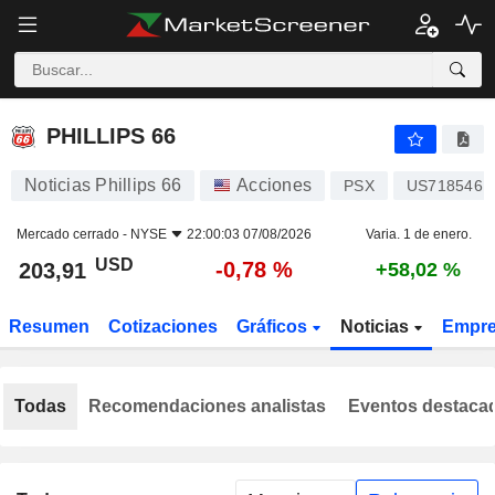
PHILLIPS 66
203,91
$
-0,78 %
PHILLIPS 66
Noticias Phillips 66
Acciones
PSX
US7185461
Mercado cerrado -
NYSE
22:00:03 07/08/2026
Varia. 1 de enero.
USD
-0,78 %
203,91
+58,02 %
Resumen
Cotizaciones
Gráficos
Noticias
Empr
Todas
Recomendaciones analistas
Eventos destaca