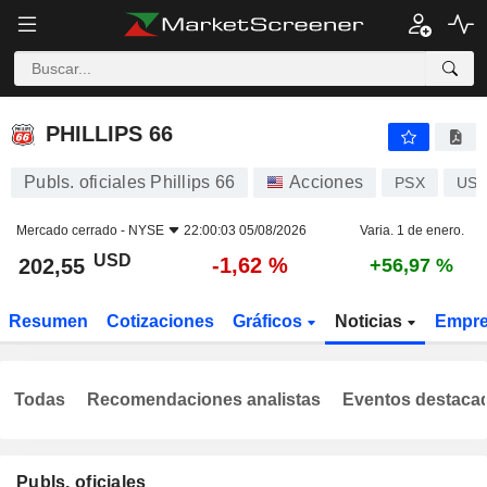
PHILLIPS 66
202,55
$
-1,62 %
PHILLIPS 66
Publs. oficiales Phillips 66
Acciones
PSX
US7
Mercado cerrado -
NYSE
22:00:03 05/08/2026
Varia. 1 de enero.
USD
-1,62 %
202,55
+56,97 %
Resumen
Cotizaciones
Gráficos
Noticias
Empr
Todas
Recomendaciones analistas
Eventos destaca
Publs. oficiales