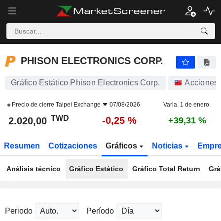
PHISON ELECTRONICS CORP.
2.020,00
NT$
-0,25 %
PHISON ELECTRONICS CORP.
Gráfico Estático Phison Electronics Corp.
Acciones
Precio de cierre
Taipei Exchange
07/08/2026
Varia. 1 de enero.
TWD
-0,25 %
2.020,00
+39,31 %
Resumen
Cotizaciones
Gráficos
Noticias
Empr
Análisis técnico
Gráfico Estático
Gráfico Total Return
Grá
Periodo
Período