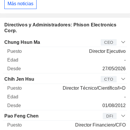
Más noticias
Directivos y Administradores: Phison Electronics
Corp.
Director
Puesto
Edad
Desde
Chung Hsun Ma
CEO
Director Ejecutivo
-
27/05/2026
Chih Jen Hsu
CTO
Director Técnico/Científico/I+D
-
01/08/2012
Pao Feng Chen
DFI
Director Financiero/CFO