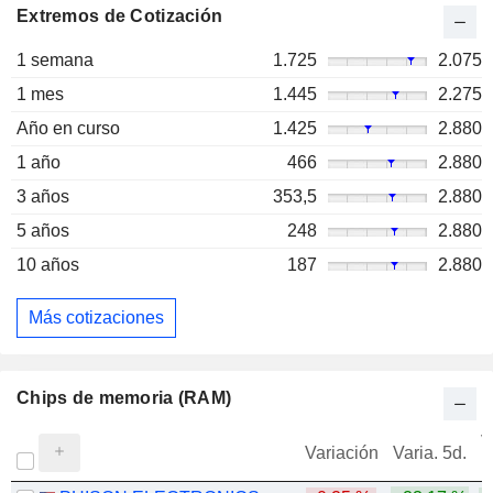
Extremos de Cotización
1 semana
1.725
2.075
1 mes
1.445
2.275
Año en curso
1.425
2.880
1 año
466
2.880
3 años
353,5
2.880
5 años
248
2.880
10 años
187
2.880
Más cotizaciones
Chips de memoria (RAM)
V
Variación
Varia. 5d.