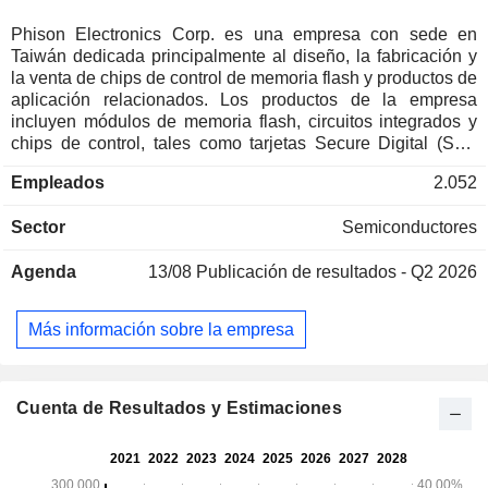
Phison Electronics Corp. es una empresa con sede en
Taiwán dedicada principalmente al diseño, la fabricación y
la venta de chips de control de memoria flash y productos de
aplicación relacionados. Los productos de la empresa
incluyen módulos de memoria flash, circuitos integrados y
chips de control, tales como tarjetas Secure Digital (SD),
tarjetas micro SD, chips de control para unidades de estado
Empleados
2.052
sólido (SSD), tarjetas de memoria multimedia integradas
(eMMC), chips de control y módulos de memoria flash
Sector
Semiconductores
universal (UFS). Los productos de la empresa se utilizan en
aplicaciones de consumo, industriales y empresariales. La
Agenda
13/08
Publicación de resultados - Q2 2026
empresa comercializa sus productos principalmente en
Asia, Europa, América y Australia.
Más información sobre la empresa
Cuenta de Resultados y Estimaciones