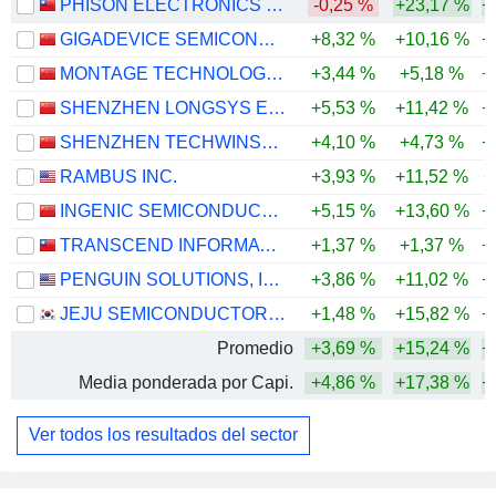
PHISON ELECTRONICS CORP.
-0,25 %
+23,17 %
+
GIGADEVICE SEMICONDUCTOR INC.
+8,32 %
+10,16 %
+
MONTAGE TECHNOLOGY CO., LTD.
+3,44 %
+5,18 %
+
SHENZHEN LONGSYS ELECTRONICS CO., LTD.
+5,53 %
+11,42 %
+
SHENZHEN TECHWINSEMI TECHNOLOGY CO., LTD.
+4,10 %
+4,73 %
+
RAMBUS INC.
+3,93 %
+11,52 %
+
INGENIC SEMICONDUCTOR CO.,LTD.
+5,15 %
+13,60 %
+
TRANSCEND INFORMATION, INC.
+1,37 %
+1,37 %
+
PENGUIN SOLUTIONS, INC.
+3,86 %
+11,02 %
+
JEJU SEMICONDUCTOR CORP.
+1,48 %
+15,82 %
+
Promedio
+3,69 %
+15,24 %
+
Media ponderada por Capi.
+4,86 %
+17,38 %
+
Ver todos los resultados del sector