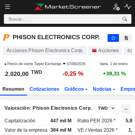
PHISON ELECTRONICS CORP.
2.020,00
NT$
-0,25 %
PHISON ELECTRONICS CORP.
Acciones Phison Electronics Corp.
Acciones
829
Precio de cierre
Taipei Exchange
07/08/2026
Varia. 1 de enero.
TWD
-0,25 %
2.020,00
+39,31 %
Resumen
Cotizaciones
Gráficos
Noticias
Empr
Valoración: Phison Electronics Corp.
Capitalización
447 mil M
Ratio PER 2026 *
5,9
Valor de la empresa
384 mil M
VE / Ventas 2026 *
1,