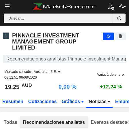
PINNACLE INVESTMENT MANAGEMENT GROUP LIMITED
19,25
$
0,00 %
PINNACLE INVESTMENT
MANAGEMENT GROUP
LIMITED
Recomendaciones analistas Pinnacle Investment Manage
Mercado cerrado -
Australian S.E.
Varia. 1 de enero.
08:12:51 06/08/2026
AUD
0,00 %
19,25
+12,24 %
Resumen
Cotizaciones
Gráficos
Noticias
Empr
Todas
Recomendaciones analistas
Eventos destaca