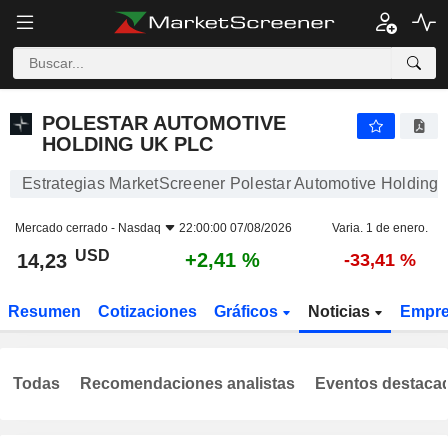
POLESTAR AUTOMOTIVE HOLDING UK PLC
14,23
$
+2,41 %
POLESTAR AUTOMOTIVE
HOLDING UK PLC
Estrategias MarketScreener Polestar Automotive Holdin
Mercado cerrado -
Nasdaq
22:00:00 07/08/2026
Varia. 1 de enero.
USD
+2,41 %
14,23
-33,41 %
Resumen
Cotizaciones
Gráficos
Noticias
Empr
Todas
Recomendaciones analistas
Eventos destaca