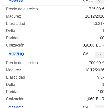
CALL
MJ6V33
725,00
€
18/12/2026
13.21x
1
100
0,9100
EUR
CALL
MJ77HQ
700,00
€
18/12/2026
9.3x
1
100
1,060
EUR
CALL
GJ8XGA