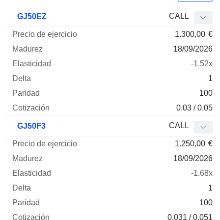
Precio
CALL
GJ50EZ
de
1.300,00
€
ejercicio
Madurez
Elasticidad
Delta
Mnemo
Tipo
Parida
18/09/2026
-1.52x
1
100
0.03 / 0.05
CALL
GJ50F3
1.250,00
€
18/09/2026
-1.68x
1
100
0.031 / 0.051