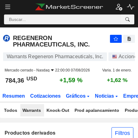
REGENERON PHARMACEUTICALS, INC.
784,36
$
+1,59 %
REGENERON
PHARMACEUTICALS, INC.
Warrants Regeneron Pharmaceuticals, Inc.
Accione
Mercado cerrado -
Nasdaq
22:00:00 07/08/2026
Varia. 1 de enero.
USD
+1,59 %
784,36
+1,62 %
Resumen
Cotizaciones
Gráficos
Noticias
Empr
Todos
Warrants
Knock-Out
Prod apalancamiento
Produ
Filtros
Productos derivados